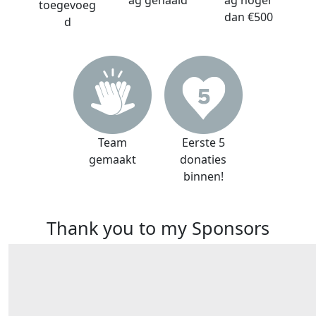
ag gehaald
ag hoger
toegevoeg
dan €500
d
Team
Eerste 5
gemaakt
donaties
binnen!
Thank you to my Sponsors