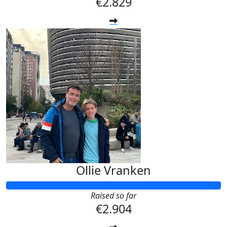
€2.829
Ollie Vranken
Raised so far
€2.904