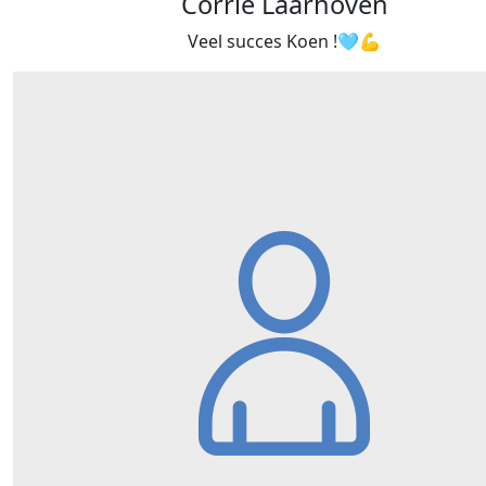
Corrie Laarhoven
Veel succes Koen !🩵💪