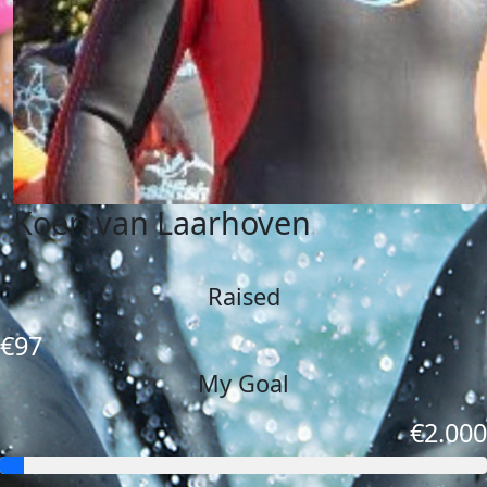
Koen van Laarhoven
Raised
€97
My Goal
€2.000