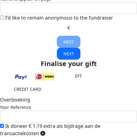
I'd like to remain anonymous to the fundraiser
chevron_left
NEXT
NEXT
Finalise your gift
EFT
CREDIT CARD
Overboeking
Your Reference
Ik doneer € 1.19 extra als bijdrage aan de
transactiekosten