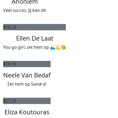
Anoniem
Veel succes. Jij kan dit
€
16,19
Ellen De Laat
You go girl; zet hem op 🏊‍♀️💪😘
€
16,19
Neele Van Bedaf
Zet hem op Sandra!
€
21,19
Eliza Koutouras