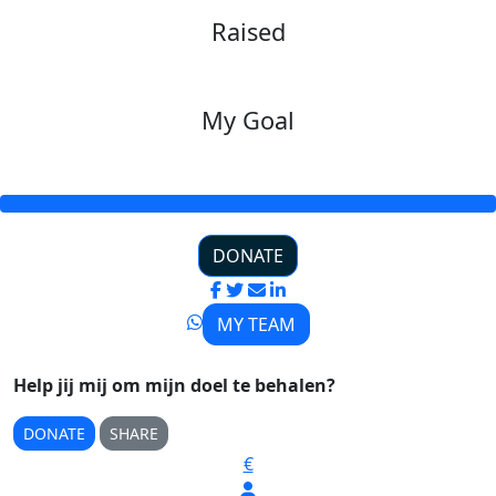
Raised
€874
My Goal
€350
DONATE
MY TEAM
Help jij mij om mijn doel te behalen?
DONATE
SHARE
€