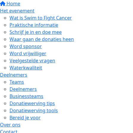
Home
Het evenement
Wat is Swim to Fight Cancer
Praktische informatie
Schrijf je in en doe mee
Waar gaan de donaties heen
Word sponsor
Word vrijwilliger
Veelgestelde vragen
Waterkwaliteit
Deelnemers
Teams
Deelnemers
Businessteams
Donatiewerving tips
Donatiewerving tools
Bereid je voor
Over ons
Contact