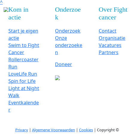
^
Kom in
Onderzoe
Over Fight
actie
k
cancer
Start je eigen
Onderzoek
Contact
actie
Onze
Organisatie
Swim to Fight
onderzoeke
Vacatures
Cancer
n
Partners
Rollercoaster
Doneer
Run
LoveLife Run
Spin for Life
Light at Night
Walk
Eventkalende
r
Privacy
|
Algemene Voorwaarden
|
Cookies
| Copyright ©