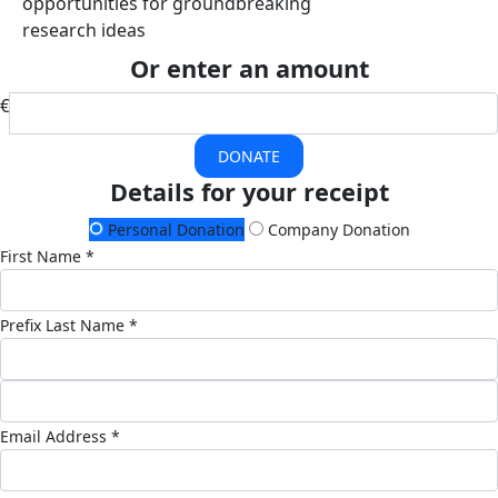
opportunities for groundbreaking
research ideas
Or enter an amount
€
DONATE
Details for your receipt
Personal Donation
Company Donation
First Name *
Prefix
Last Name *
Email Address *