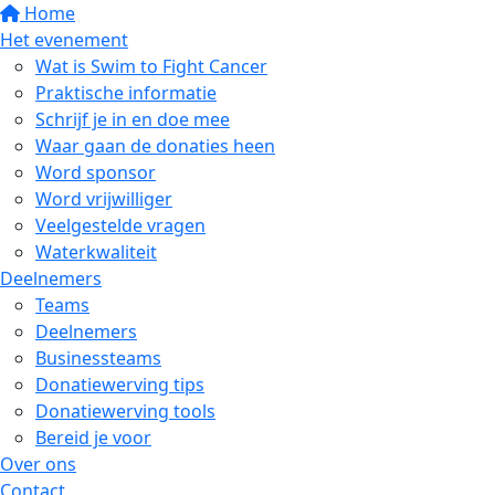
Home
Het evenement
Wat is Swim to Fight Cancer
Praktische informatie
Schrijf je in en doe mee
Waar gaan de donaties heen
Word sponsor
Word vrijwilliger
Veelgestelde vragen
Waterkwaliteit
Deelnemers
Teams
Deelnemers
Businessteams
Donatiewerving tips
Donatiewerving tools
Bereid je voor
Over ons
Contact