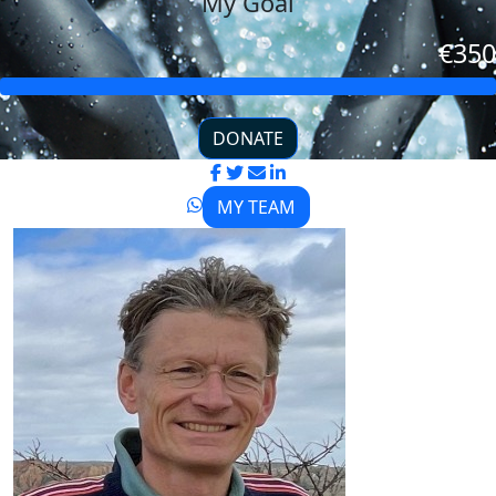
My Goal
€350
DONATE
MY TEAM