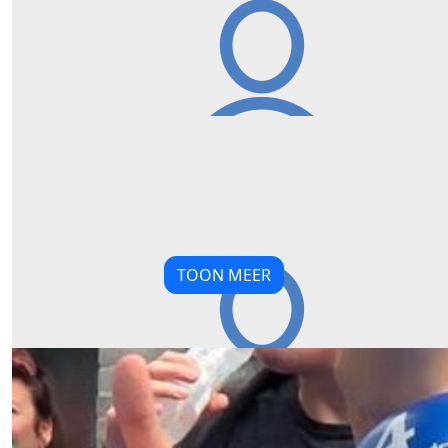
Fantastisch gedaan lieve Lau! Tuurlijk wilde ik je sponsore
€
10,00
B Rijnen
Heel veel succes, mooi dat je dit doet. Je was n gewel
oncoloog voor ons mam, Ine Rijnen. Helaas is ze al we
aantal jaren geleden overleden maar geweldig hoe jij je 
inzetten voor mensen met kanker. Zet m op succes 
TOON MEER
Our Team Members
€
50,00
Familie Van Berkel Van Berkel
Heel veel succes gewenst! Mooi evenement om bij te dr