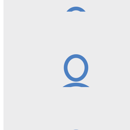
€
50,00
Marcelle Beerepoot