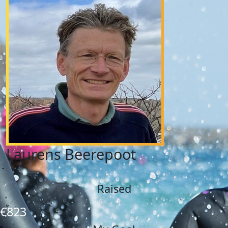
Laurens Beerepoot
Raised
€823