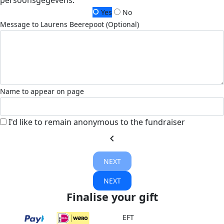
persoonsgegevens.
Yes
No
Message to Laurens Beerepoot (Optional)
Name to appear on page
I'd like to remain anonymous to the fundraiser
chevron_left
NEXT
NEXT
Finalise your gift
EFT