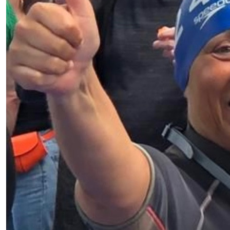
hoop voor anderen. Met vriendelijke groet, Familie van
(Nona van Berkel-Groten).
€
21,19
Randall De Weerd
Succes Laurens!