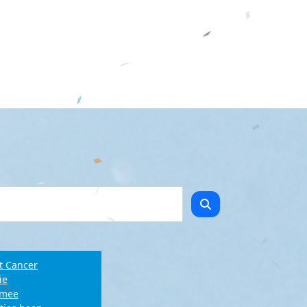
t Cancer
ie
e mee