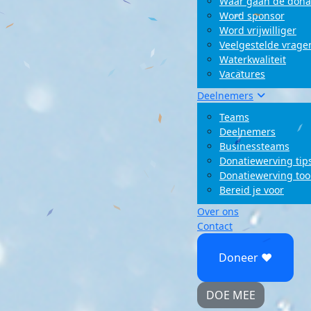
Waar gaan de dona
Word sponsor
Word vrijwilliger
Veelgestelde vrage
Waterkwaliteit
Vacatures
Deelnemers
Teams
Deelnemers
Businessteams
Donatiewerving tip
Donatiewerving too
Bereid je voor
Over ons
Contact
Doneer ♥
DOE MEE