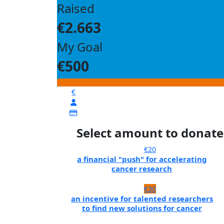
Raised
€2.663
My Goal
€500
€
Select amount to donate
€20
a financial "push" for accelerating
cancer research
€30
an incentive for talented researchers
to find new solutions for cancer