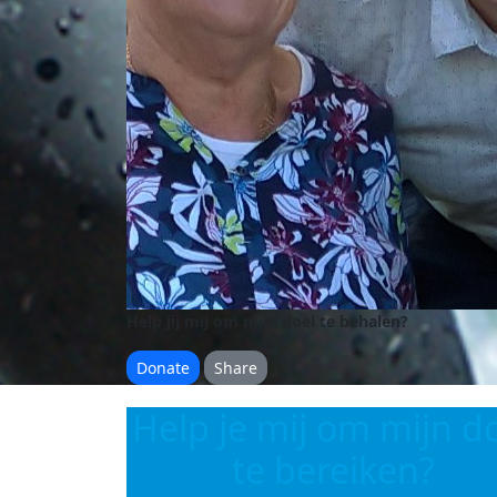
Help jij mij om mijn doel te behalen?
Donate
Share
Help je mij om mijn d
te bereiken?