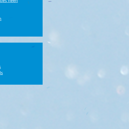
ties heen
n
s
ls