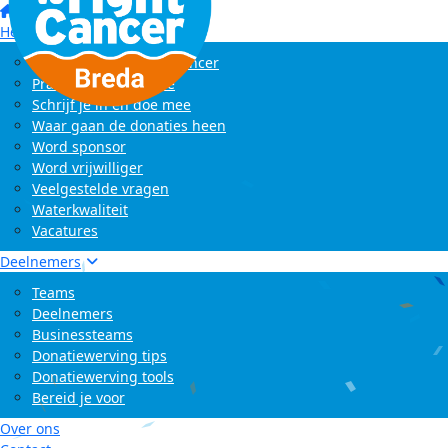
Home
Het evenement
Wat is Swim to Fight Cancer
Praktische informatie
Schrijf je in en doe mee
Waar gaan de donaties heen
Word sponsor
Word vrijwilliger
Veelgestelde vragen
Waterkwaliteit
Vacatures
Deelnemers
Teams
Deelnemers
Businessteams
Donatiewerving tips
Donatiewerving tools
Bereid je voor
Over ons