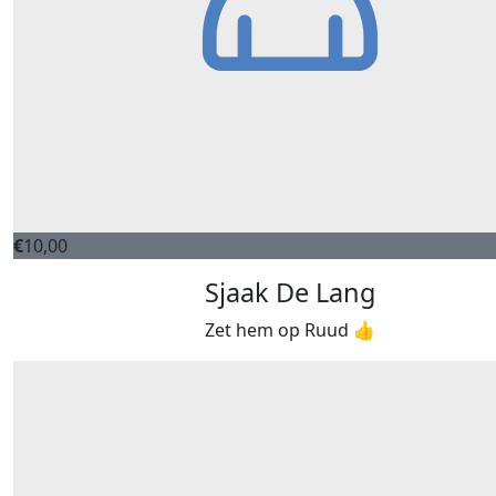
€
10,00
Sjaak De Lang
Zet hem op Ruud 👍