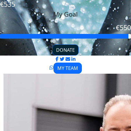
€535
My Goal
€550
DONATE
MY TEAM