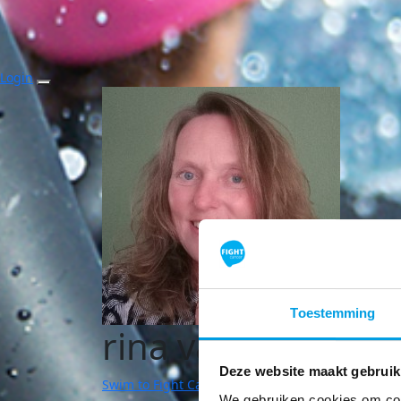
Login
Toestemming
rina van de stou
Deze website maakt gebruik
Swim to Fight Cancer | Alphen aan den Rijn
We gebruiken cookies om cont