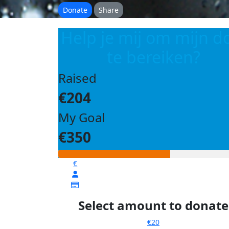
Donate
Share
Help je mij om mijn d
te bereiken?
Raised
€204
My Goal
€350
€
Select amount to donate
€20