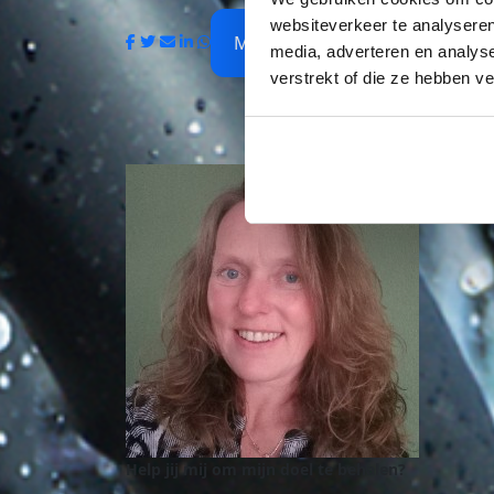
websiteverkeer te analyseren
My Team
media, adverteren en analys
verstrekt of die ze hebben v
Help jij mij om mijn doel te behalen?