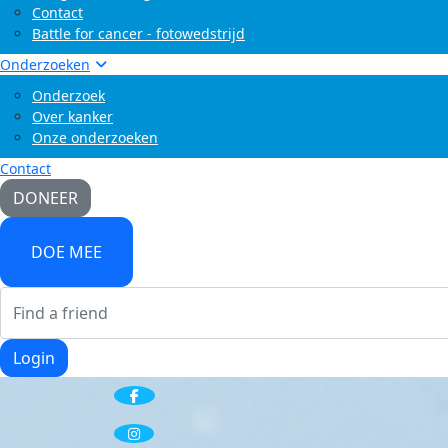
Contact
Battle for cancer - fotowedstrijd
Onderzoeken
Onderzoek
Over kanker
Onze onderzoeken
Contact
DONEER
DOE MEE
Login