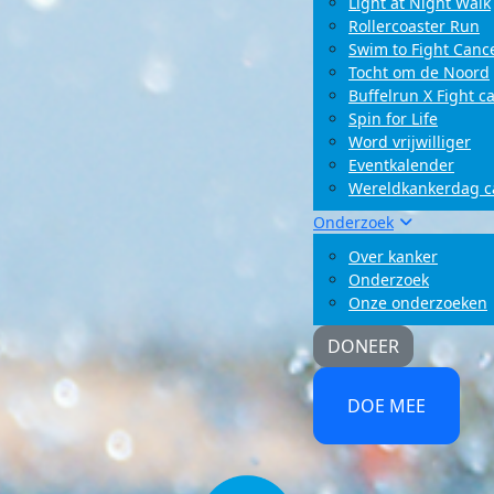
Light at Night Walk
Rollercoaster Run
Swim to Fight Canc
Tocht om de Noord
Buffelrun X Fight c
Spin for Life
Word vrijwilliger
Eventkalender
Wereldkankerdag 
Onderzoek
Over kanker
Onderzoek
Onze onderzoeken
DONEER
DOE MEE