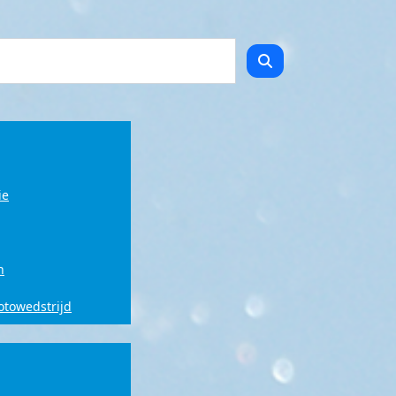
ie
n
fotowedstrijd