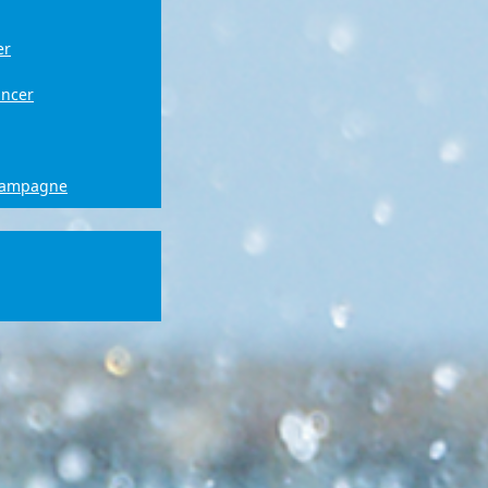
er
ancer
campagne