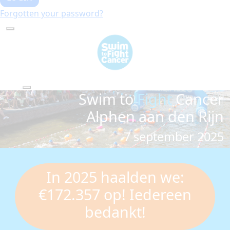
Forgotten your password?
Swim to
Fight
Cancer
Alphen aan den Rijn
7 september 2025
In 2025 haalden we:
€172.357 op! Iedereen
bedankt!