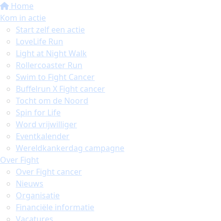
Home
Kom in actie
Start zelf een actie
LoveLife Run
Light at Night Walk
Rollercoaster Run
Swim to Fight Cancer
Buffelrun X Fight cancer
Tocht om de Noord
Spin for Life
Word vrijwilliger
Eventkalender
Wereldkankerdag campagne
Over Fight
Over Fight cancer
Nieuws
Organisatie
Financiële informatie
Vacatures