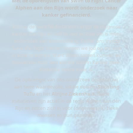
Met de opbrengsten van Swim to Fight Cancer
Alphen aan den Rijn wordt onderzoek naar
kanker gefinancierd.
Een op de twee Nederlanders krijgt de diagnose
kanker. Dat zijn er veel te veel en daarom is meer
onderzoek van levensbelang. Onder ons motto
‘Love life. Fight cancer’ roepen we jou op om ook
in actie te komen. Want alleen samen kunnen we
toewerken naar een wereld waarin kanker geen
dodelijke ziekte meer is.
De opbrengst van ons onderzoek doneren wij
aan twee waardevolle, lokale doelen:
Stichting
TuTu
en het
Alrijne Ziekenhuis
. Beide
initiatieven zijn actief in de regio Alphen aan den
Rijn en zetten zich in voor (ongeneeslijk) zieke
mensen en hun gezinnen.