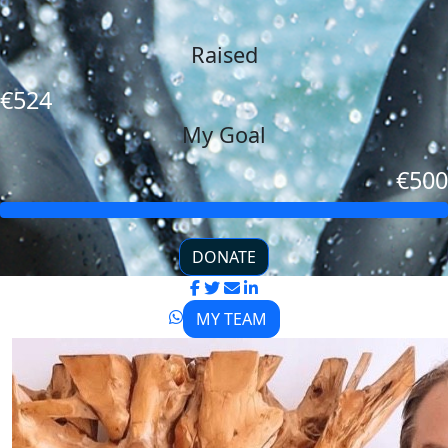
Raised
€524
My Goal
€500
DONATE
MY TEAM