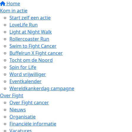
Home
Kom in actie
Start zelf een actie
LoveLife Run
Light at Night Walk
Rollercoaster Run
Swim to Fight Cancer
Buffelrun X Fight cancer
Tocht om de Noord
Spin for Life
Word vrijwilliger
Eventkalender
Wereldkankerdag campagne
Over Fight
Over Fight cancer
Nieuws
Organisatie
Financiële informatie
Vacatures