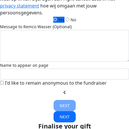
privacy statement
hoe wij omgaan met jouw
persoonsgegevens.
Yes
No
Message to Remco Wasser (Optional)
Name to appear on page
I'd like to remain anonymous to the fundraiser
chevron_left
NEXT
NEXT
Finalise your gift