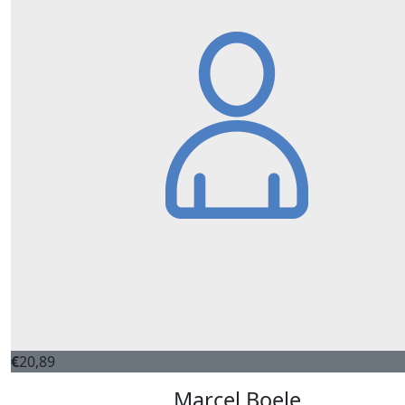
€
20,89
Marcel Boele