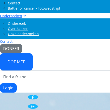
Contact
Battle for cancer - fotowedstrijd
Onderzoeken
Onderzoek
Over kanker
Onze onderzoeken
Contact
DONEER
DOE MEE
Login