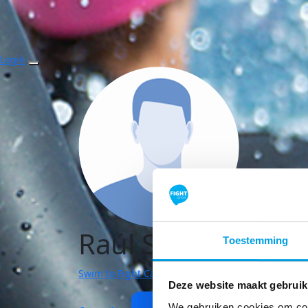
Login
Raúl Stuij
Toestemming
Swim to Fight Cancer | Alblasserdam
Deze website maakt gebruik
We gebruiken cookies om cont