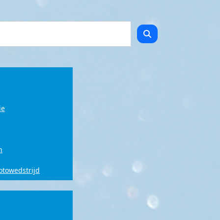
ie
n
fotowedstrijd