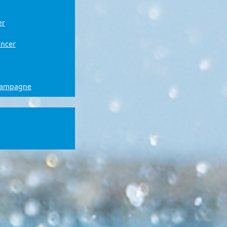
er
ancer
campagne