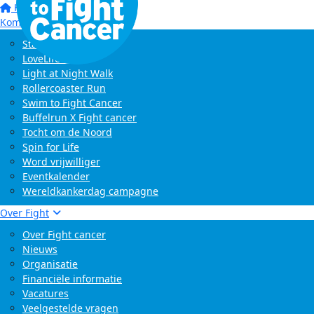
Home
Kom in actie
Start zelf een actie
LoveLife Run
Light at Night Walk
Rollercoaster Run
Swim to Fight Cancer
Buffelrun X Fight cancer
Tocht om de Noord
Spin for Life
Word vrijwilliger
Eventkalender
Wereldkankerdag campagne
Over Fight
Over Fight cancer
Nieuws
Organisatie
Financiële informatie
Vacatures
Veelgestelde vragen