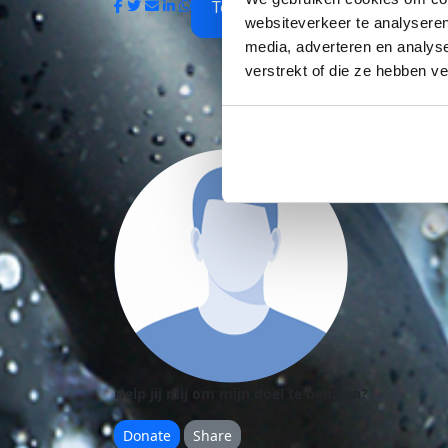
Team Kidko
websiteverkeer te analyseren
media, adverteren en analys
verstrekt of die ze hebben v
Help jij mij om mijn doel te behalen?
Donate
Share