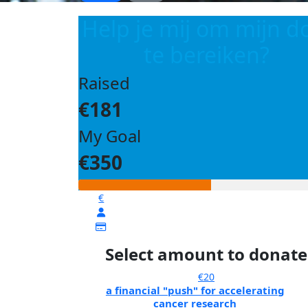
Help je mij om mijn d
te bereiken?
Raised
€181
My Goal
€350
€
Select amount to donate
€20
a financial "push" for accelerating
cancer research