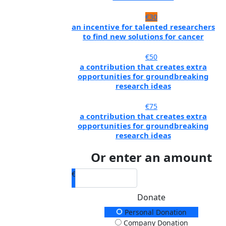
€30
an incentive for talented researchers
to find new solutions for cancer
€50
a contribution that creates extra
opportunities for groundbreaking
research ideas
€75
a contribution that creates extra
opportunities for groundbreaking
research ideas
Or enter an amount
€
Donate
Donation Type
Personal Donation
Company Donation