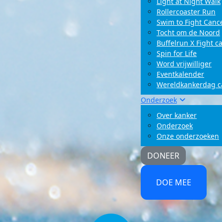
Light at Night Walk
Rollercoaster Run
Swim to Fight Canc
Tocht om de Noord
Buffelrun X Fight c
Spin for Life
Word vrijwilliger
Eventkalender
Wereldkankerdag 
Onderzoek
Over kanker
Onderzoek
Onze onderzoeken
DONEER
DOE MEE