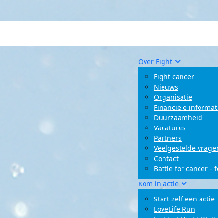
Over Fight
Fight cancer
Nieuws
Organisatie
Financiële informat
Duurzaamheid
Vacatures
Partners
Veelgestelde vrage
Contact
Battle for cancer - 
Kom in actie
Start zelf een actie
LoveLife Run