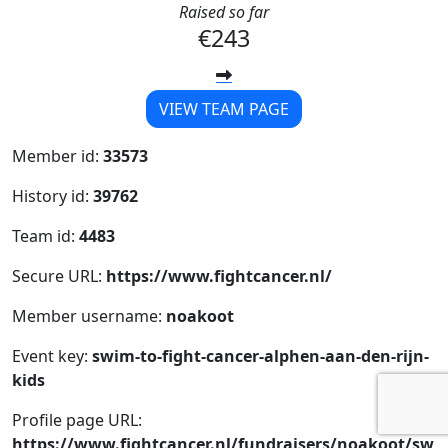
Raised so far
€243
VIEW TEAM PAGE
Member id:
33573
History id:
39762
Team id:
4483
Secure URL:
https://www.fightcancer.nl/
Member username:
noakoot
Event key:
swim-to-fight-cancer-alphen-aan-den-rijn-
kids
Profile page URL:
https://www.fightcancer.nl/fundraisers/noakoot/sw