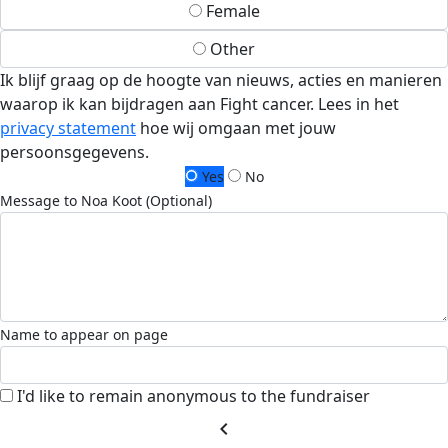
Female
Other
Ik blijf graag op de hoogte van nieuws, acties en manieren
waarop ik kan bijdragen aan Fight cancer. Lees in het
privacy statement
hoe wij omgaan met jouw
persoonsgegevens.
Yes
No
Message to Noa Koot (Optional)
Name to appear on page
I'd like to remain anonymous to the fundraiser
chevron_left