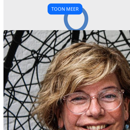
TOON MEER
Our Team Members
€
10,89
A.m.e. Koot-bunnik
€
10,00
Marja Neervoort
€
10,89
Maurits Boer
€
20,89
Magda