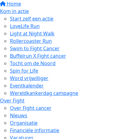
Home
Kom in actie
Start zelf een actie
LoveLife Run
Light at Night Walk
Rollercoaster Run
Swim to Fight Cancer
Buffelrun X Fight cancer
Tocht om de Noord
Spin for Life
Word vrijwilliger
Eventkalender
Wereldkankerdag campagne
Over Fight
Over Fight cancer
Nieuws
Organisatie
Financiële informatie
Vacatures