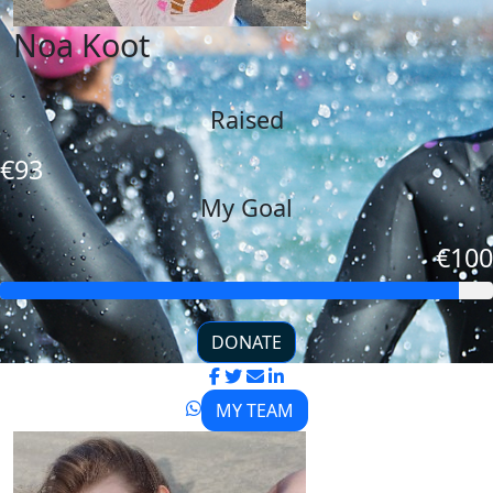
Noa Koot
Raised
€93
My Goal
€100
DONATE
MY TEAM