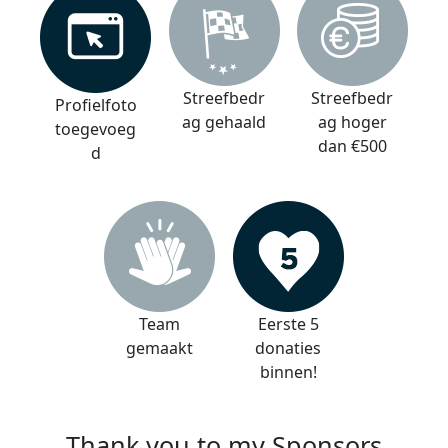
Streefbedr
Streefbedr
Profielfoto
ag gehaald
ag hoger
toegevoeg
dan €500
d
Team
Eerste 5
gemaakt
donaties
binnen!
Thank you to my Sponsors