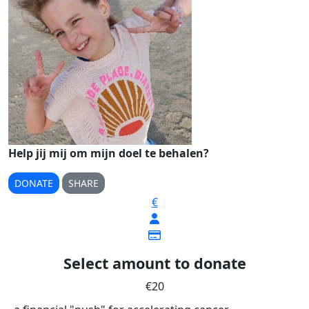
Help jij mij om mijn doel te behalen?
DONATE
SHARE
€
Select amount to donate
€20