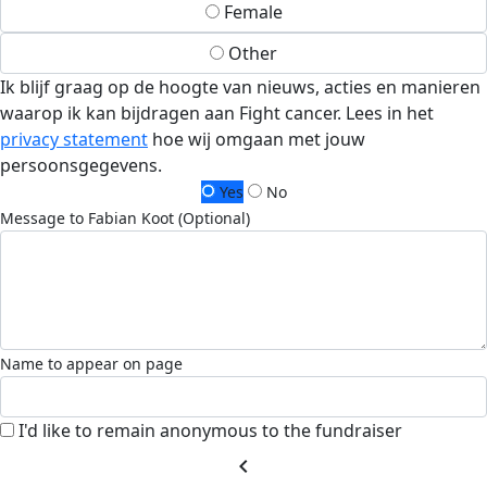
Female
Other
Ik blijf graag op de hoogte van nieuws, acties en manieren
waarop ik kan bijdragen aan Fight cancer. Lees in het
privacy statement
hoe wij omgaan met jouw
persoonsgegevens.
Yes
No
Message to Fabian Koot (Optional)
Name to appear on page
I'd like to remain anonymous to the fundraiser
chevron_left