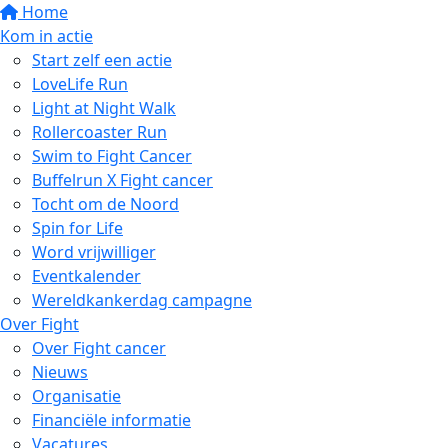
Home
Kom in actie
Start zelf een actie
LoveLife Run
Light at Night Walk
Rollercoaster Run
Swim to Fight Cancer
Buffelrun X Fight cancer
Tocht om de Noord
Spin for Life
Word vrijwilliger
Eventkalender
Wereldkankerdag campagne
Over Fight
Over Fight cancer
Nieuws
Organisatie
Financiële informatie
Vacatures