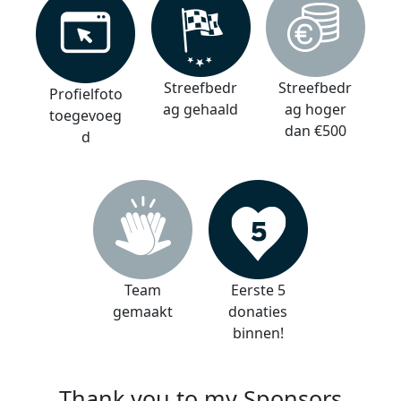
Streefbedr
Streefbedr
Profielfoto
ag gehaald
ag hoger
toegevoeg
dan €500
d
Team
Eerste 5
gemaakt
donaties
binnen!
Thank you to my Sponsors