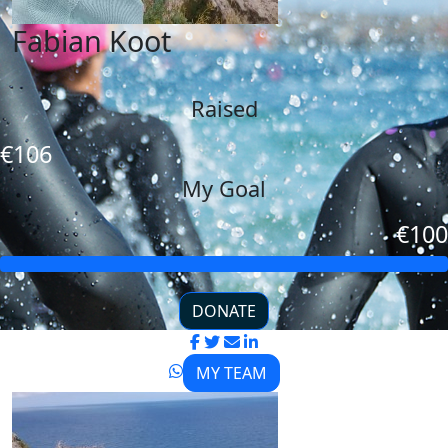
Fabian Koot
Raised
€106
My Goal
€100
DONATE
MY TEAM