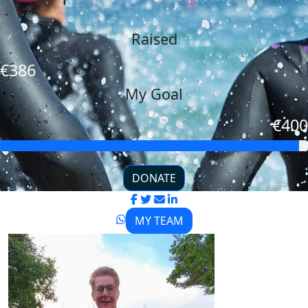
Raised
€386
My Goal
€400
DONATE
MY TEAM