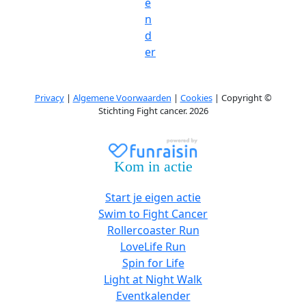
e
n
d
er
Privacy
|
Algemene Voorwaarden
|
Cookies
| Copyright ©
Stichting Fight cancer. 2026
Kom in actie
Start je eigen actie
Swim to Fight Cancer
Rollercoaster Run
LoveLife Run
Spin for Life
Light at Night Walk
Eventkalender