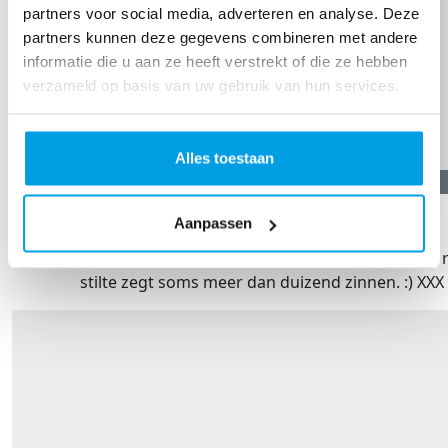
partners voor social media, adverteren en analyse. Deze
partners kunnen deze gegevens combineren met andere
informatie die u aan ze heeft verstrekt of die ze hebben
verzameld op basis van uw gebruik van hun services.
Alles toestaan
€
31,19
Marco Van De Sande
Aanpassen
Een simpele glimlach, een ondersteunend gebaar of de 
stilte zegt soms meer dan duizend zinnen. :) XXX