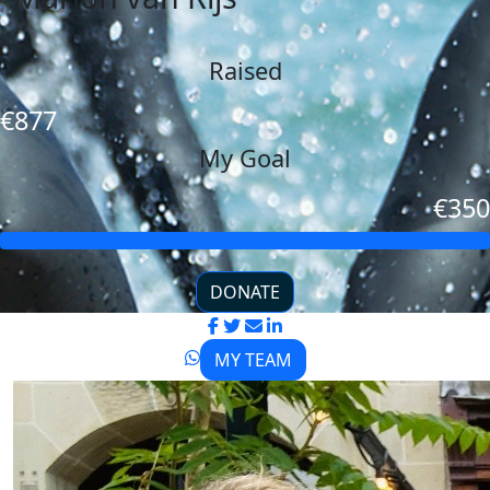
Raised
€877
My Goal
€350
DONATE
MY TEAM