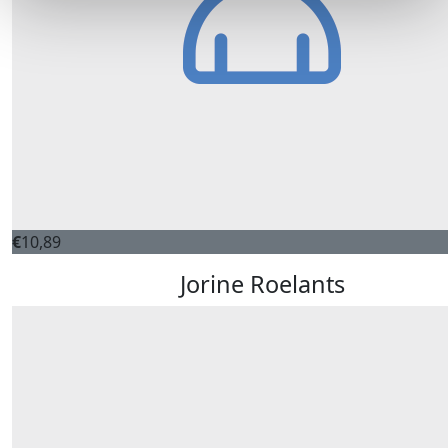
€
10,89
Jorine Roelants