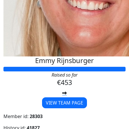
Emmy Rijnsburger
Raised so far
€453
VIEW TEAM PAGE
Member id:
28303
History id:
41827