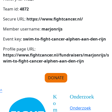
Team id:
4872
Secure URL:
https://www.fightcancer.nl/
Member username:
marjonrijs
Event key:
swim-to-fight-cancer-alphen-aan-den-rijn
Profile page URL:
https://www.fightcancer.nl/fundraisers/marjonrijs/s
wim-to-fight-cancer-alphen-aan-den-rijn
DONATE
^
K
Onderzoek
o
Onderzoek
m