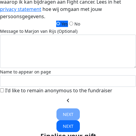
waarop ik kan bijdragen aan Fight cancer. Lees in het
privacy statement
hoe wij omgaan met jouw
persoonsgegevens.
Yes
No
Message to Marjon van Rijs (Optional)
Name to appear on page
I'd like to remain anonymous to the fundraiser
chevron_left
NEXT
NEXT
Finalise your gift