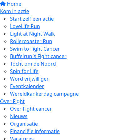
Home
Kom in actie
Start zelf een actie
LoveLife Run
Light at Night Walk
Rollercoaster Run
Swim to Fight Cancer
Buffelrun X Fight cancer
Tocht om de Noord
Spin for Life
Word vrijwilliger
Eventkalender
Wereldkankerdag campagne
Over Fight
Over Fight cancer
Nieuws
Organisatie
Financiële informatie
Vacatures