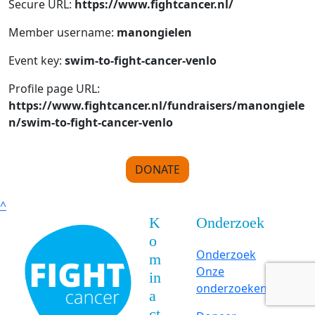
Secure URL:
https://www.fightcancer.nl/
Member username:
manongielen
Event key:
swim-to-fight-cancer-venlo
Profile page URL:
https://www.fightcancer.nl/fundraisers/manongiele
n/swim-to-fight-cancer-venlo
DONATE
^
K
Onderzoek
o
Onderzoek
m
Onze
in
onderzoeken
a
ct