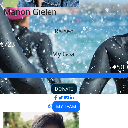
Manon Gielen
Raised
€723
My Goal
€500
DONATE
MY TEAM