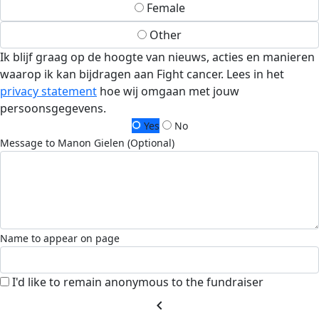
Female
Other
Ik blijf graag op de hoogte van nieuws, acties en manieren
waarop ik kan bijdragen aan Fight cancer. Lees in het
privacy statement
hoe wij omgaan met jouw
persoonsgegevens.
Yes
No
Message to Manon Gielen (Optional)
Name to appear on page
I'd like to remain anonymous to the fundraiser
chevron_left