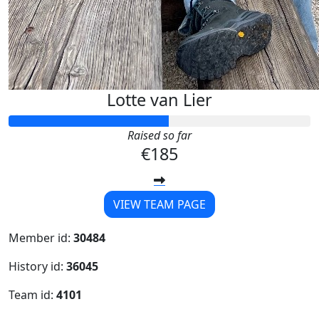
Lotte van Lier
Raised so far
€185
VIEW TEAM PAGE
Member id:
30484
History id:
36045
Team id:
4101