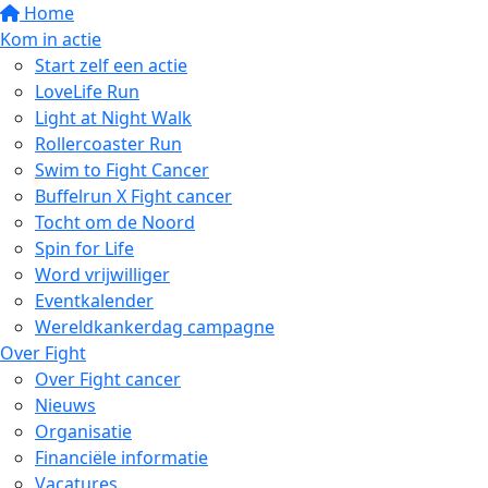
Home
Kom in actie
Start zelf een actie
LoveLife Run
Light at Night Walk
Rollercoaster Run
Swim to Fight Cancer
Buffelrun X Fight cancer
Tocht om de Noord
Spin for Life
Word vrijwilliger
Eventkalender
Wereldkankerdag campagne
Over Fight
Over Fight cancer
Nieuws
Organisatie
Financiële informatie
Vacatures