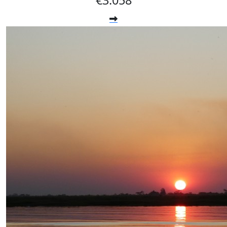
€3.058