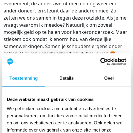
evenement, de ander zwemt mee en nog weer een
ander doneert en steunt daar de anderen mee. Zo
zetten we ons samen in tegen deze rotziekte. Als je me
vraagt waarom ik meedoe? Natuurlijk om zoveel
mogelijk geld op te halen voor kankeronderzoek. Maar
stiekem ook omdat ik enorm hou van dergelijke
samenwerkingen. Samen je schouders ergens onder
zetten. Werken vanuit verbinding, ik hou ervan 😍.
Misschien zijn er nog wel mensen die met me mee
willen zwemmen? Wie sluit aan bij mijn
#TEAMSAMEN?
SHARE
Toestemming
Details
Over
Wie ken jij met kanker?
Wednesday 14 mei
Deze website maakt gebruik van cookies
Ik denk dat iedereen wel iemand kent die deze rot
We gebruiken cookies om content en advertenties te
ziekte heeft, of heeft gehad. Ook ik ken er velen. De
personaliseren, om functies voor social media te bieden
eerste herinnering aan mijn oma is dat zij op sterven
en om ons websiteverkeer te analyseren. Ook delen we
lag. Darmkanker, ze had toen ongeveer de leeftijd die ik
informatie over uw gebruik van onze site met onze
nu heb. Mijn moeder vol verdriet. Als kind van 4 maakt