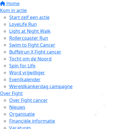
Home
Kom in actie
Start zelf een actie
LoveLife Run
Light at Night Walk
Rollercoaster Run
Swim to Fight Cancer
Buffelrun X Fight cancer
Tocht om de Noord
Spin for Life
Word vrijwilliger
Eventkalender
Wereldkankerdag campagne
Over Fight
Over Fight cancer
Nieuws
Organisatie
Financiële informatie
Vacatures