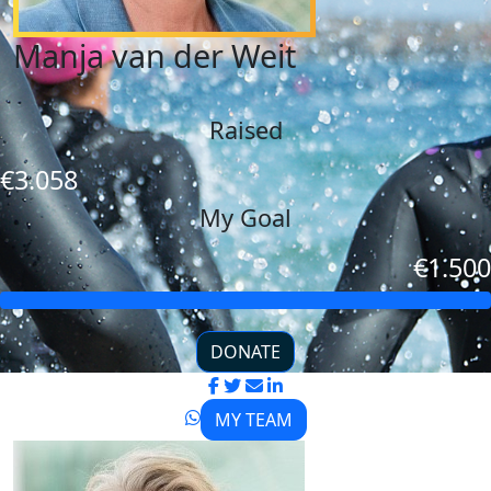
Manja van der Weit
Raised
€3.058
My Goal
€1.500
DONATE
MY TEAM