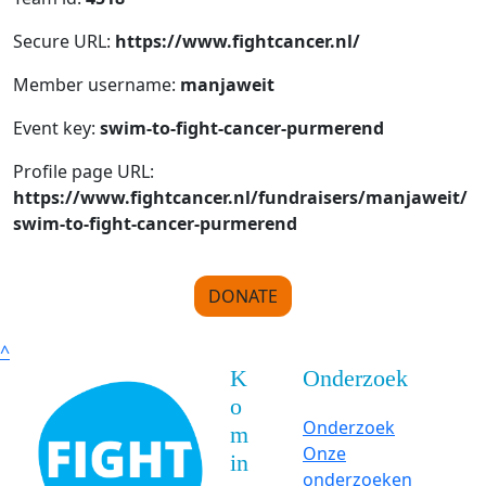
Secure URL:
https://www.fightcancer.nl/
Member username:
manjaweit
Event key:
swim-to-fight-cancer-purmerend
Profile page URL:
https://www.fightcancer.nl/fundraisers/manjaweit/
swim-to-fight-cancer-purmerend
DONATE
^
K
Onderzoek
o
Onderzoek
m
Onze
in
onderzoeken