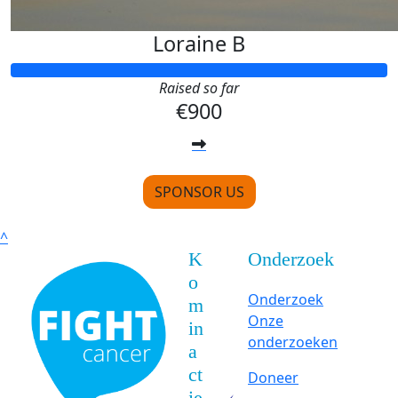
Loraine B
Raised so far
€900
SPONSOR US
^
K
Onderzoek
o
Onderzoek
m
Onze
in
onderzoeken
a
ct
Doneer