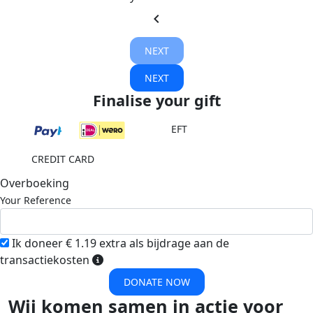
chevron_left
NEXT
NEXT
Finalise your gift
EFT
CREDIT CARD
Overboeking
Your Reference
Ik doneer € 1.19 extra als bijdrage aan de
transactiekosten
DONATE NOW
Wij komen samen in actie voor