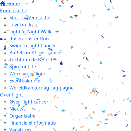
Home
Kom in actie
Start zelf een actie
LoveLife Run
Light at Night Walk
Rollercoaster Run
Swim to Fight Cancer
Buffelrun X Fight cancer
Tocht om de Noord
Spin for Life
Word vrijwilliger
Eventkalender
Wereldkankerdag campagne
Over Fight
Over Fight cancer
Nieuws
Organisatie
Financiële informatie
Vacatures