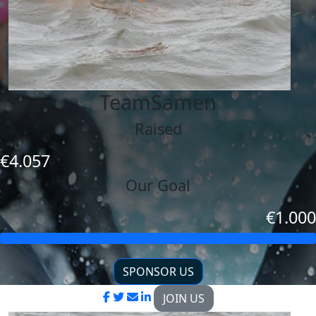
TeamSamen
Raised
€4.057
Our Goal
€1.000
SPONSOR US
JOIN US