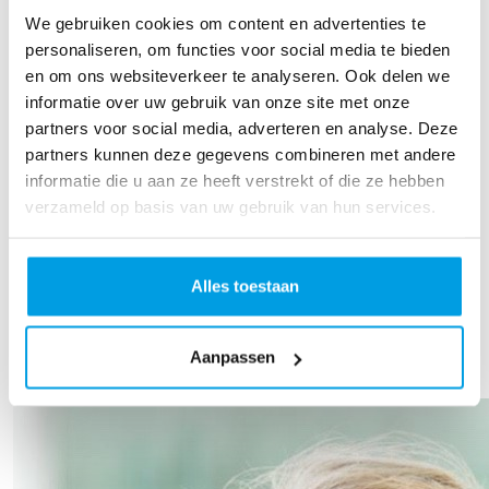
We gebruiken cookies om content en advertenties te
personaliseren, om functies voor social media te bieden
en om ons websiteverkeer te analyseren. Ook delen we
informatie over uw gebruik van onze site met onze
partners voor social media, adverteren en analyse. Deze
partners kunnen deze gegevens combineren met andere
informatie die u aan ze heeft verstrekt of die ze hebben
verzameld op basis van uw gebruik van hun services.
€
20,00
Nicky Kohlhoff
Alles toestaan
TOON MEER
Aanpassen
Ons team