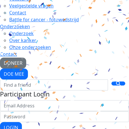
Veelgestelde vragen
Contact
Battle for cancer - fotowedstrijd
Onderzoeken
Onderzoek
Over kanker
Onze onderzoeken
Contact
DONEER
DOE MEE
Participant Login
LOGIN