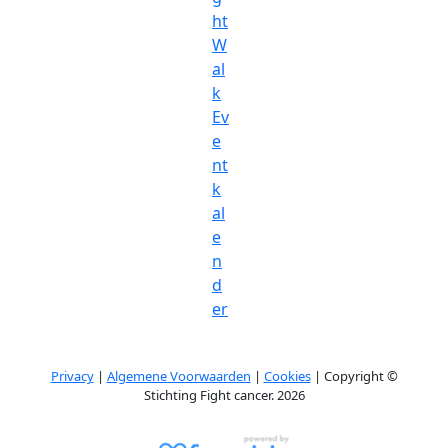
ht
W
al
k
Ev
e
nt
k
al
e
n
d
er
Privacy
|
Algemene Voorwaarden
|
Cookies
| Copyright ©
Stichting Fight cancer. 2026