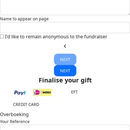
Name to appear on page
I'd like to remain anonymous to the fundraiser
chevron_left
NEXT
NEXT
Finalise your gift
EFT
CREDIT CARD
Overboeking
Your Reference