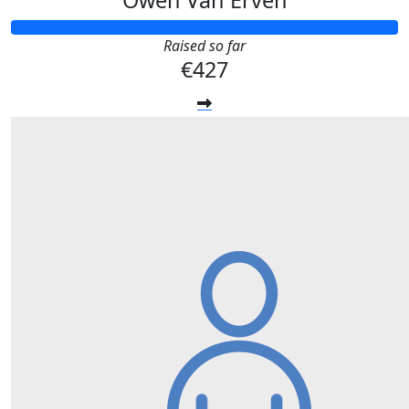
Owen Van Erven
Raised so far
€427