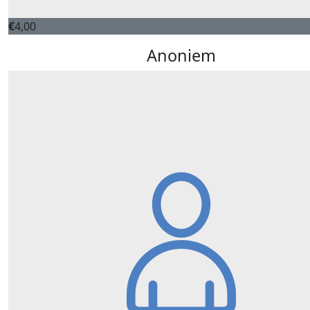
€
4,00
Anoniem