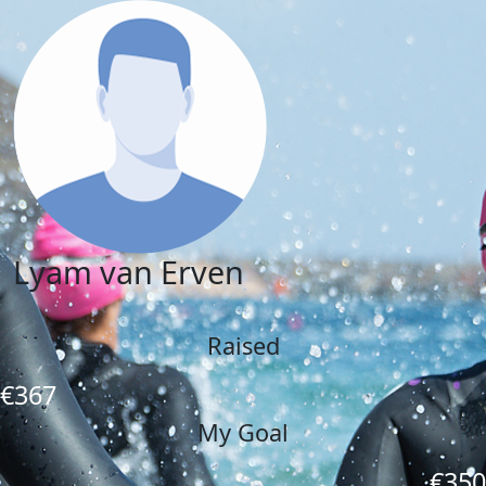
Lyam van Erven
Raised
€367
My Goal
€350