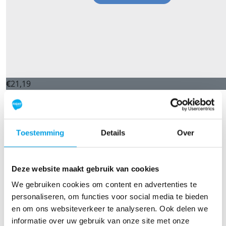
€
21,19
Anoniem
Zet m op jongens!
Toestemming
Details
Over
TOON MEER
Our Team Members
Deze website maakt gebruik van cookies
We gebruiken cookies om content en advertenties te
personaliseren, om functies voor social media te bieden
en om ons websiteverkeer te analyseren. Ook delen we
informatie over uw gebruik van onze site met onze