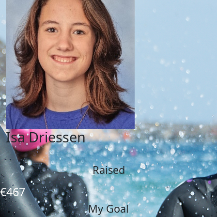
Isa Driessen
Raised
€467
My Goal