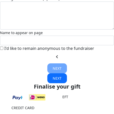
Name to appear on page
I'd like to remain anonymous to the fundraiser
chevron_left
NEXT
NEXT
Finalise your gift
EFT
CREDIT CARD