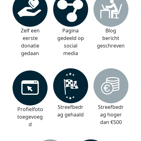
Zelf een
Pagina
Blog
eerste
gedeeld op
bericht
donatie
social
geschreven
gedaan
media
Streefbedr
Streefbedr
Profielfoto
ag gehaald
ag hoger
toegevoeg
dan €500
d