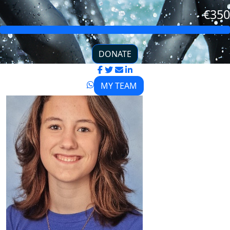
€350
DONATE
MY TEAM