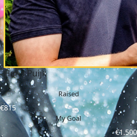
Hans Puijk
Raised
€815
My Goal
€1.500