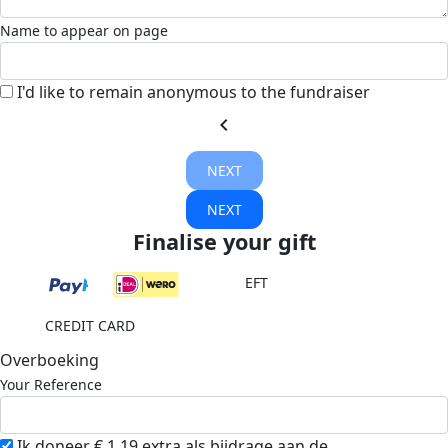
Name to appear on page
I'd like to remain anonymous to the fundraiser
chevron_left
NEXT
NEXT
Finalise your gift
EFT
CREDIT CARD
Overboeking
Your Reference
Ik doneer € 1.19 extra als bijdrage aan de