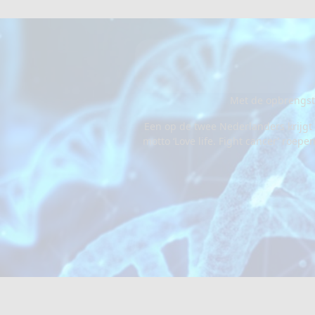
Met de opbrengst
Een op de twee Nederlanders krijgt 
motto ‘Love life. Fight cancer’ roe