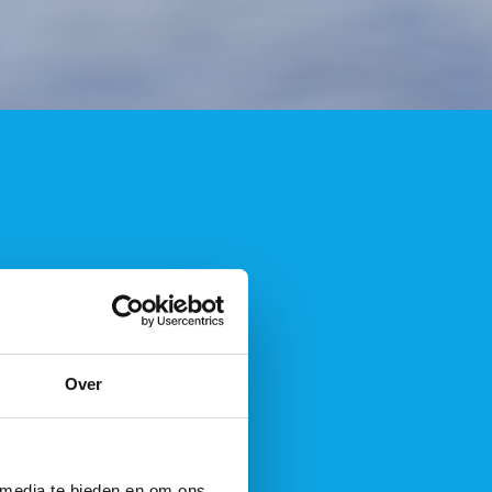
Over
 media te bieden en om ons