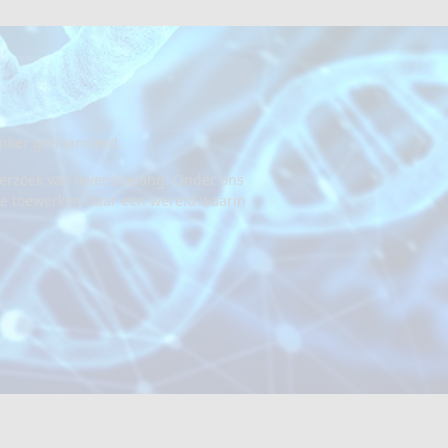
.
ker gefinancierd.
nderzoek van levensbelang. Onder ons
 we toewerken naar een wereld waarin