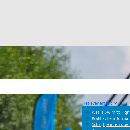
Het evenement
Wat is Swim to Figh
Praktische informat
Schrijf je in en do