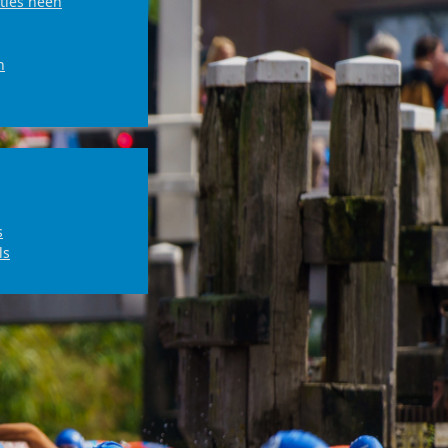
ties heen
n
s
ls