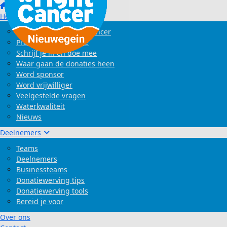
Home
Het evenement
Wat is Swim to Fight Cancer
Praktische informatie
Schrijf je in en doe mee
Waar gaan de donaties heen
Word sponsor
Word vrijwilliger
Veelgestelde vragen
Waterkwaliteit
Nieuws
Deelnemers
Teams
Deelnemers
Businessteams
Donatiewerving tips
Donatiewerving tools
Bereid je voor
Over ons