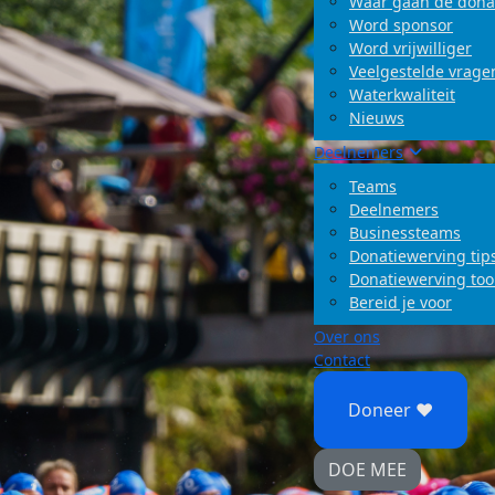
Waar gaan de dona
Word sponsor
Word vrijwilliger
Veelgestelde vrage
Waterkwaliteit
Nieuws
Deelnemers
Teams
Deelnemers
Businessteams
Donatiewerving tip
Donatiewerving too
Bereid je voor
Over ons
Contact
Doneer ♥
DOE MEE