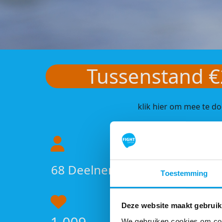
Tussenstand €
klik hier om mee te d
68
Deelnemers
Toestemming
Deze website maakt gebruik
We gebruiken cookies om cont