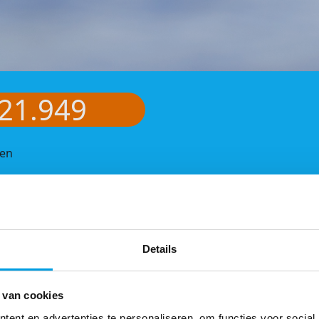
21.949
oen
Details
 van cookies
ent en advertenties te personaliseren, om functies voor social