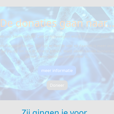
De donaties gaan naar..
en van Swim to Fight Cancer Nieuwegein wordt onderzoek naar kan
de diagnose kanker. Dat zijn er veel te veel en daarom is meer o
pen we jou op om ook in actie te komen. Want alleen samen kunnen
kanker geen dodelijke ziekte meer is.
meer informatie
Doneer
Zij gingen je voor...