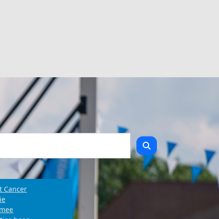
t Cancer
ie
e mee