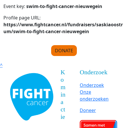
Event key:
swim-to-fight-cancer-nieuwegein
Profile page URL:
https://www.fightcancer.nl/fundraisers/saskiaoostr
um/swim-to-fight-cancer-nieuwegein
DONATE
^
K
Onderzoek
o
Onderzoek
m
Onze
in
onderzoeken
a
ct
Doneer
ie