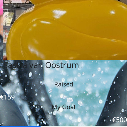
Saskia van Oostrum
Raised
€159
My Goal
€500