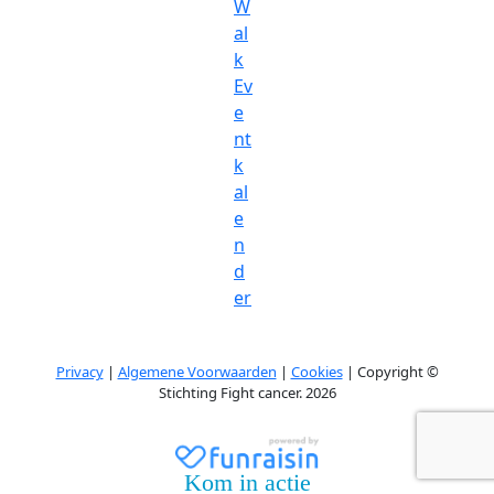
W
al
k
Ev
e
nt
k
al
e
n
d
er
Privacy
|
Algemene Voorwaarden
|
Cookies
| Copyright ©
Stichting Fight cancer. 2026
Kom in actie