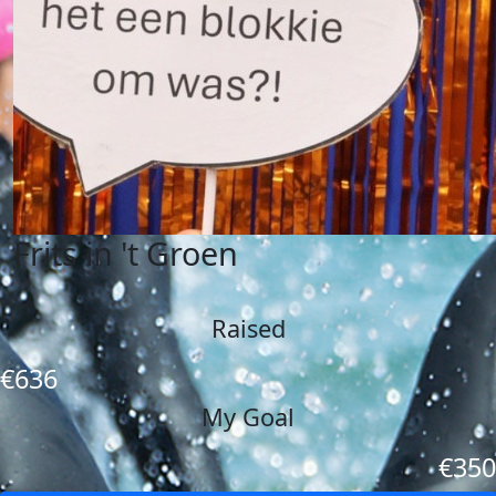
Frits in 't Groen
Raised
€636
My Goal
€350