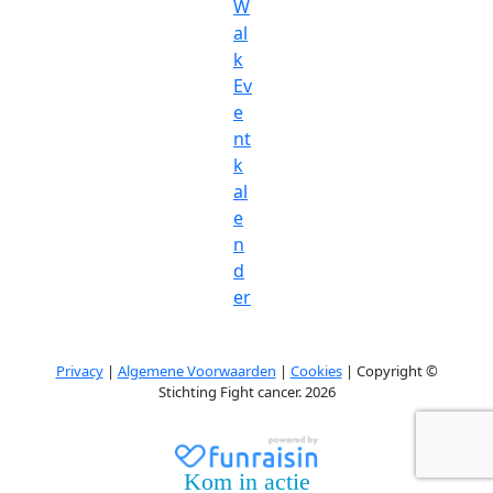
W
al
k
Ev
e
nt
k
al
e
n
d
er
Privacy
|
Algemene Voorwaarden
|
Cookies
| Copyright ©
Stichting Fight cancer. 2026
Kom in actie