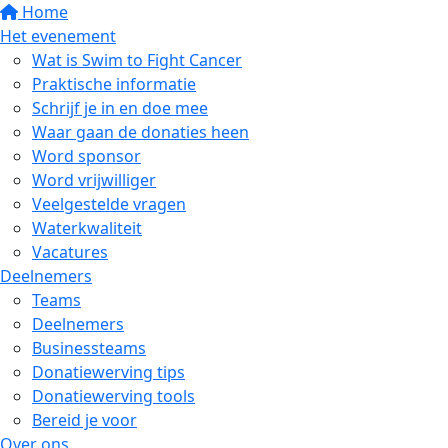
Home
Het evenement
Wat is Swim to Fight Cancer
Praktische informatie
Schrijf je in en doe mee
Waar gaan de donaties heen
Word sponsor
Word vrijwilliger
Veelgestelde vragen
Waterkwaliteit
Vacatures
Deelnemers
Teams
Deelnemers
Businessteams
Donatiewerving tips
Donatiewerving tools
Bereid je voor
Over ons