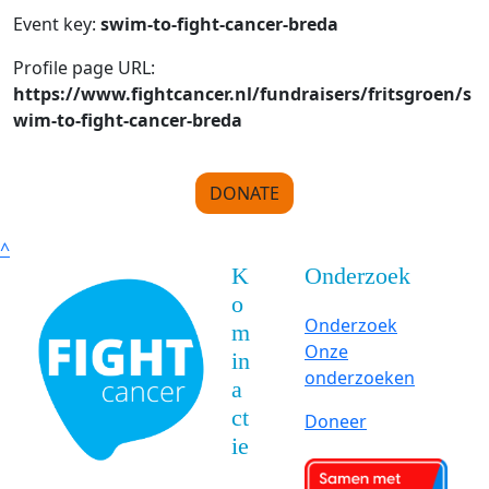
Event key:
swim-to-fight-cancer-breda
Profile page URL:
https://www.fightcancer.nl/fundraisers/fritsgroen/s
wim-to-fight-cancer-breda
DONATE
^
K
Onderzoek
o
Onderzoek
m
Onze
in
onderzoeken
a
ct
Doneer
ie