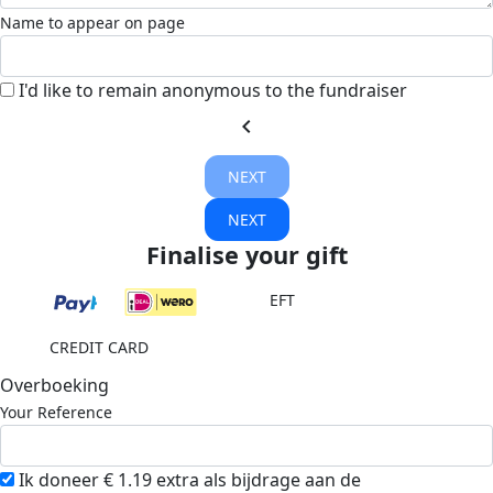
Name to appear on page
I'd like to remain anonymous to the fundraiser
chevron_left
NEXT
NEXT
Finalise your gift
EFT
CREDIT CARD
Overboeking
Your Reference
Ik doneer € 1.19 extra als bijdrage aan de