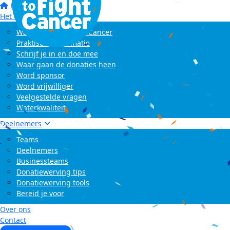
Home
Het evenement
Wat is Swim to Fight Cancer
Praktische informatie
Schrijf je in en doe mee
Waar gaan de donaties heen
Word sponsor
Word vrijwilliger
Veelgestelde vragen
Waterkwaliteit
Deelnemers
Teams
Deelnemers
Businessteams
Donatiewerving tips
Donatiewerving tools
Bereid je voor
Over ons
Contact