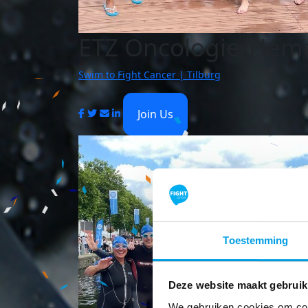
ETZ Oncologie/Hema
Swim to Fight Cancer | Tilburg
Join Us
Toestemming
Deze website maakt gebruik
We gebruiken cookies om cont