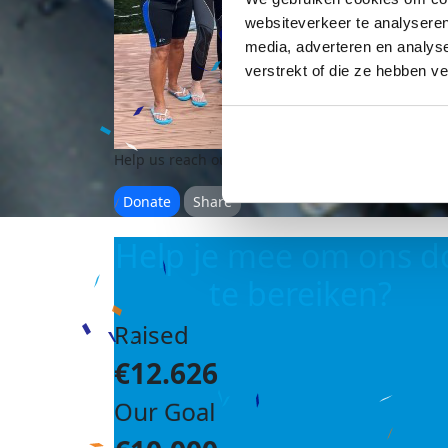
websiteverkeer te analyseren
media, adverteren en analys
verstrekt of die ze hebben v
Help us reach our
goal of €10,000
Donate
Share
Help je mee om ons d
te bereiken?
Raised
€12.626
Our Goal