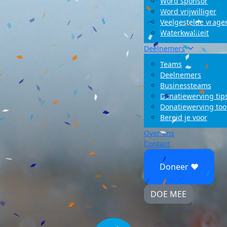
Word sponsor
Word vrijwilliger
Veelgestelde vrage
Waterkwaliteit
Deelnemers
Teams
Deelnemers
Businessteams
Donatiewerving tip
Donatiewerving too
Bereid je voor
Over ons
Contact
Doneer ♥
DOE MEE