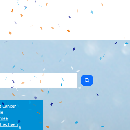
t Cancer
ie
e mee
ties heen