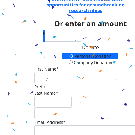
opportunities for groundbreaking
research ideas
Or enter an amount
€
Donate
Donation Type
Personal Donation
Company Donation
First Name*
Prefix
Last Name*
Email Address*