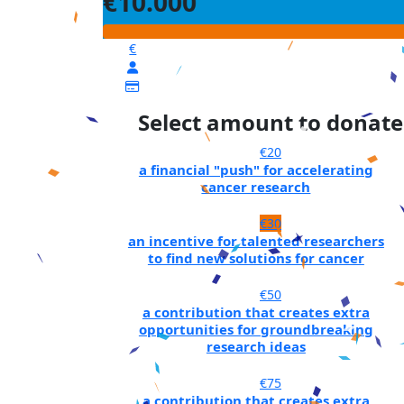
€10.000
€
Select amount to donate
€20
a financial "push" for accelerating
cancer research
€30
an incentive for talented researchers
to find new solutions for cancer
€50
a contribution that creates extra
opportunities for groundbreaking
research ideas
€75
a contribution that creates extra