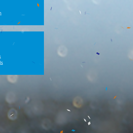
n
s
ls