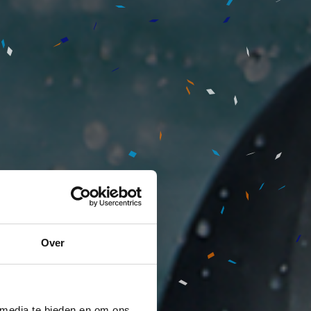
Over
 media te bieden en om ons