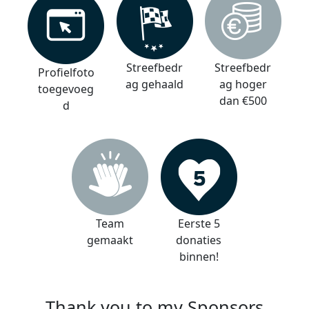
Streefbedr
Streefbedr
Profielfoto
ag gehaald
ag hoger
toegevoeg
dan €500
d
Team
Eerste 5
gemaakt
donaties
binnen!
Thank you to my Sponsors