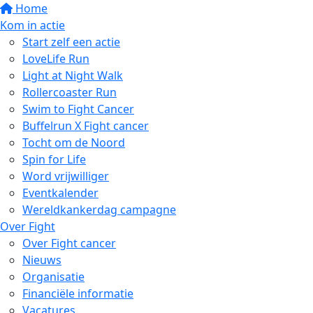
Home
Kom in actie
Start zelf een actie
LoveLife Run
Light at Night Walk
Rollercoaster Run
Swim to Fight Cancer
Buffelrun X Fight cancer
Tocht om de Noord
Spin for Life
Word vrijwilliger
Eventkalender
Wereldkankerdag campagne
Over Fight
Over Fight cancer
Nieuws
Organisatie
Financiële informatie
Vacatures