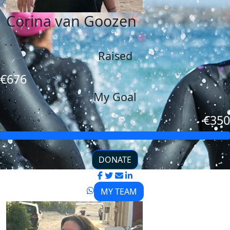
Corina van Goozen
Raised
€676
My Goal
€350
DONATE
MY TEAM