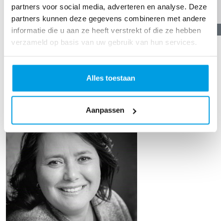
partners voor social media, adverteren en analyse. Deze
partners kunnen deze gegevens combineren met andere
€
25,89
informatie die u aan ze heeft verstrekt of die ze hebben
verzameld op basis van uw gebruik van hun services.
Thomas Rook
TOON MEER
Alles toestaan
Our Team Members
Aanpassen