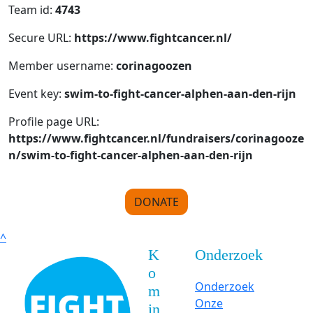
Team id:
4743
Secure URL:
https://www.fightcancer.nl/
Member username:
corinagoozen
Event key:
swim-to-fight-cancer-alphen-aan-den-rijn
Profile page URL:
https://www.fightcancer.nl/fundraisers/corinagooze
n/swim-to-fight-cancer-alphen-aan-den-rijn
DONATE
^
K
Onderzoek
o
Onderzoek
m
Onze
in