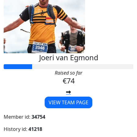
Joeri van Egmond
Raised so far
€74
VIEW TEAM PAGE
Member id:
34754
History id:
41218