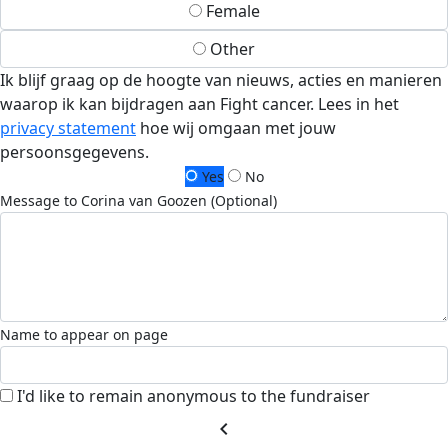
Female
Other
Ik blijf graag op de hoogte van nieuws, acties en manieren
waarop ik kan bijdragen aan Fight cancer. Lees in het
privacy statement
hoe wij omgaan met jouw
persoonsgegevens.
Yes
No
Message to Corina van Goozen (Optional)
Name to appear on page
I'd like to remain anonymous to the fundraiser
chevron_left