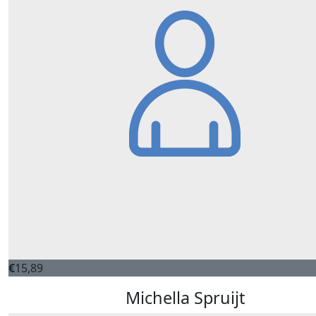
€
15,89
Michella Spruijt