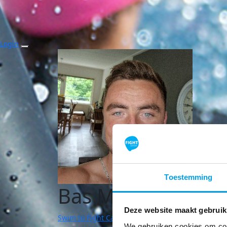
Login
Toestemming
Bas Marijnissen
Deze website maakt gebruik
Swim to Fight Cancer | Venlo
We gebruiken cookies om cont