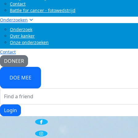
Contact
Battle for cancer - fotowedstrijd
Onderzoeken
Onderzoek
Over kanker
Onze onderzoeken
Contact
DONEER
DOE MEE
Login