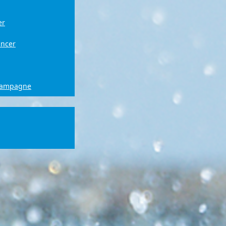
er
ancer
campagne