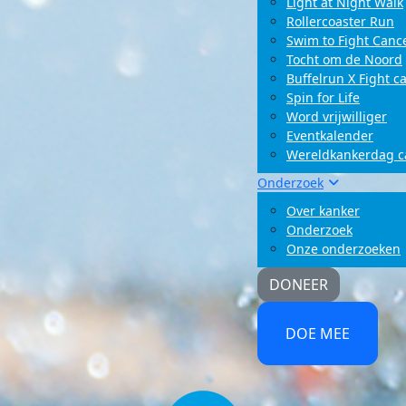
Light at Night Walk
Rollercoaster Run
Swim to Fight Canc
Tocht om de Noord
Buffelrun X Fight c
Spin for Life
Word vrijwilliger
Eventkalender
Wereldkankerdag 
Onderzoek
Over kanker
Onderzoek
Onze onderzoeken
DONEER
DOE MEE