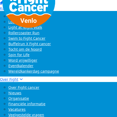
Home
Kom in actie
Start zelf een actie
LoveLife Run
Light at Night Walk
Rollercoaster Run
Swim to Fight Cancer
Buffelrun X Fight cancer
Tocht om de Noord
Spin for Life
Word vrijwilliger
Eventkalender
Wereldkankerdag campagne
Over Fight
Over Fight cancer
Nieuws
Organisatie
Financiële informatie
Vacatures
Veelgestelde vragen