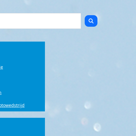
ie
n
fotowedstrijd