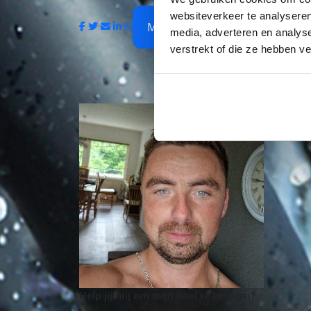
websiteverkeer te analyseren
My Team
media, adverteren en analys
verstrekt of die ze hebben v
Help jij mij om mijn doel te behalen?