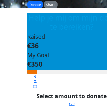
Donate
Share
Help je mij om mijn d
te bereiken?
Raised
€36
My Goal
€350
€
Select amount to donate
€20