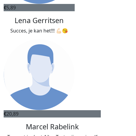
€
5,89
Lena Gerritsen
Succes, je kan het!!! 💪🏻😘
€
20,89
Marcel Rabelink