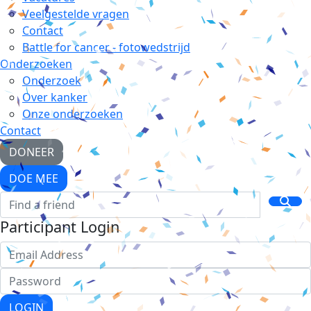
Veelgestelde vragen
Contact
Battle for cancer - fotowedstrijd
Onderzoeken
Onderzoek
Over kanker
Onze onderzoeken
Contact
DONEER
DOE MEE
Participant Login
LOGIN