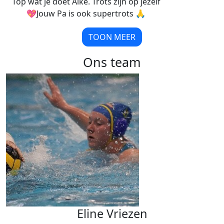
Top wat je doet Aike. Trots zijn op jezelf
💖Jouw Pa is ook supertrots 🙏
TOON MEER
Ons team
Eline Vriezen