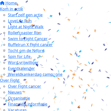
Home
Kom in actie
Start zelf een actie
LoveLife Run
Light at Night Walk
Rollercoaster Run
Swim to Fight Cancer
Buffelrun X Fight cancer
Tocht om de Noord
Spin for Life
Word vrijwilliger
Eventkalender
Wereldkankerdag campagne
Over Fight
Over Fight cancer
Nieuws
Organisatie
Financiële informatie
Vacatures