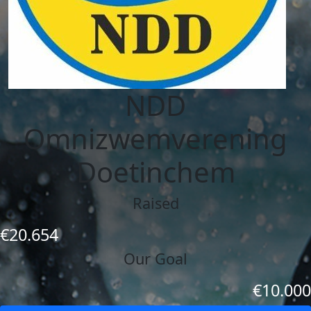
NDD
Omnizwemverening
Doetinchem
Raised
€20.654
Our Goal
€10.000