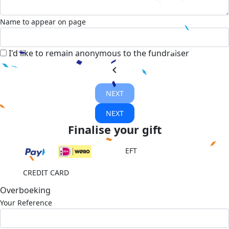
Name to appear on page
I'd like to remain anonymous to the fundraiser
chevron_left
NEXT
NEXT
Finalise your gift
EFT
CREDIT CARD
Overboeking
Your Reference