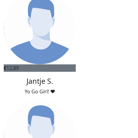
€
12,89
Jantje S.
Yo Go Girl! ♥️