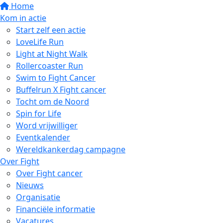
Home
Kom in actie
Start zelf een actie
LoveLife Run
Light at Night Walk
Rollercoaster Run
Swim to Fight Cancer
Buffelrun X Fight cancer
Tocht om de Noord
Spin for Life
Word vrijwilliger
Eventkalender
Wereldkankerdag campagne
Over Fight
Over Fight cancer
Nieuws
Organisatie
Financiële informatie
Vacatures