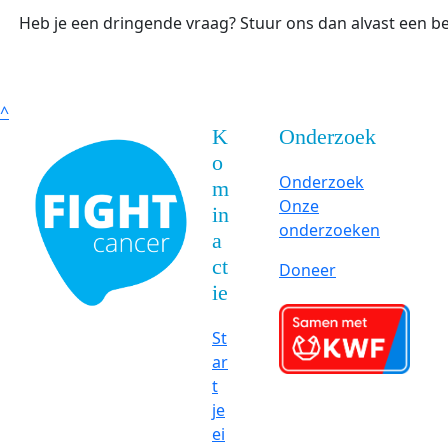
Heb je een dringende vraag? Stuur ons dan alvast een ber
^
K
Onderzoek
o
Onderzoek
m
Onze
in
onderzoeken
a
ct
Doneer
ie
St
ar
t
je
ei