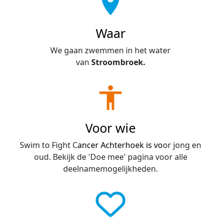
location_on
Waar
We gaan zwemmen in het water
van
Stroombroek.
accessibility
Voor wie
Swim to Fight C
ancer Achterhoek is vo
or jong en
oud. Bekijk de 'Doe mee' pagina voor alle
deelnamemogelijkheden.