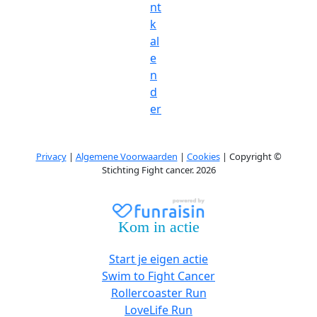
nt
k
al
e
n
d
er
Privacy
|
Algemene Voorwaarden
|
Cookies
| Copyright ©
Stichting Fight cancer. 2026
Kom in actie
Start je eigen actie
Swim to Fight Cancer
Rollercoaster Run
LoveLife Run