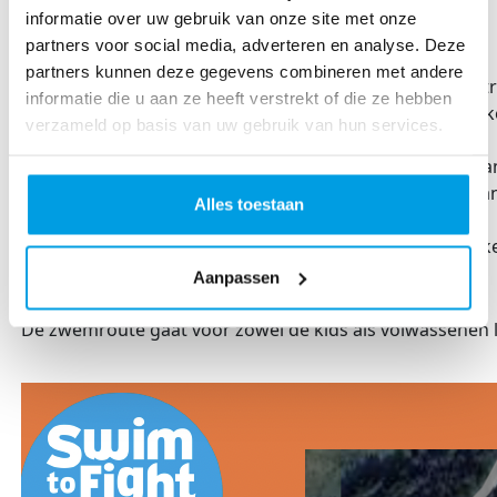
informatie over uw gebruik van onze site met onze
partners voor social media, adverteren en analyse. Deze
Locatie & parkeren
partners kunnen deze gegevens combineren met andere
Kom zoveel mogelijk op de fiets, parkeer deze bij de betr
informatie die u aan ze heeft verstrekt of die ze hebben
Met de auto is het Swim-terrein voor zwemmers/bezoeker
verzameld op basis van uw gebruik van hun services.
1.Ingang Braamtseweg. Adres: Het Stroombroek 1, Bra
2.Ingang van Landal Stroombroek bij P-terrein Leisurela
Alles toestaan
Volg de aanwijzingen op van de verkeersregelaars. Parker
Aanpassen
Zwemroute
De zwemroute gaat voor zowel de kids als volwassenen 