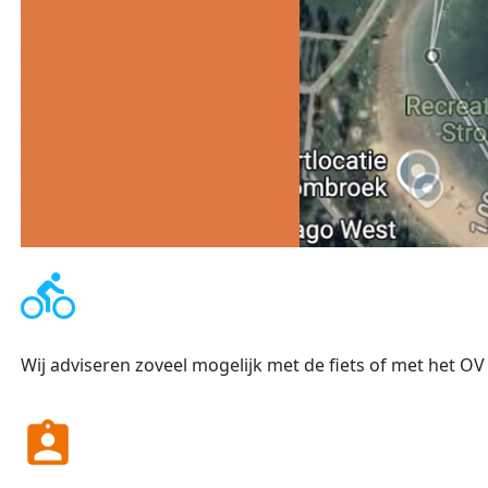
directions_bike
Wij adviseren zoveel mogelijk met de fiets of met het 
assignment_ind