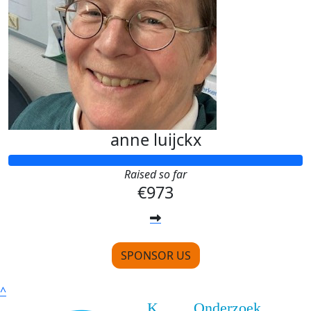
anne luijckx
Raised so far
€973
SPONSOR US
^
K
Onderzoek