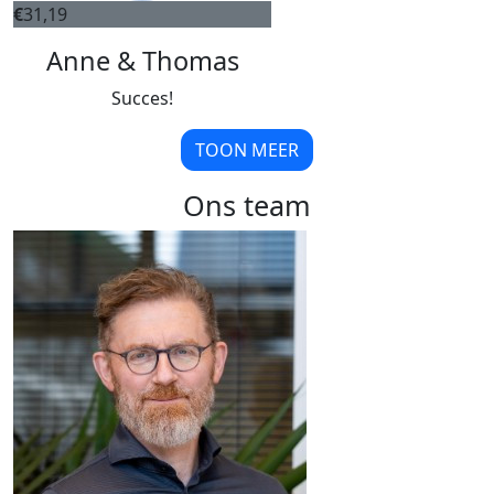
€
31,19
Anne & Thomas
Succes!
TOON MEER
Ons team