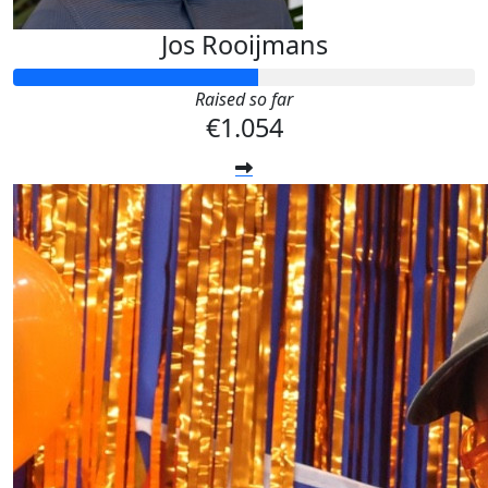
Jos Rooijmans
Raised so far
€1.054