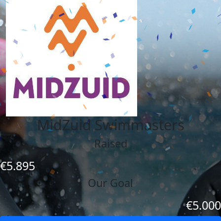
MidZuid Swimmasters
Raised
€5.895
Our Goal
€5.000