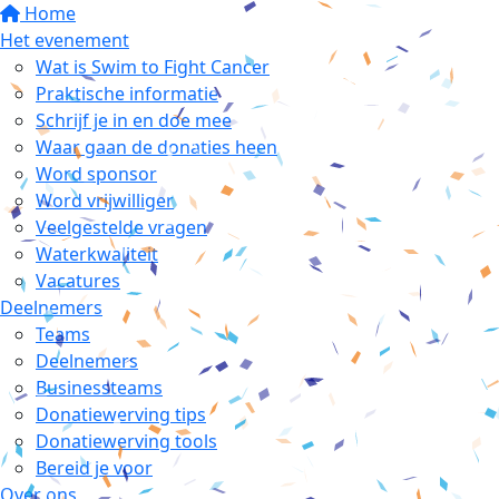
Home
Het evenement
Wat is Swim to Fight Cancer
Praktische informatie
Schrijf je in en doe mee
Waar gaan de donaties heen
Word sponsor
Word vrijwilliger
Veelgestelde vragen
Waterkwaliteit
Vacatures
Deelnemers
Teams
Deelnemers
Businessteams
Donatiewerving tips
Donatiewerving tools
Bereid je voor
Over ons