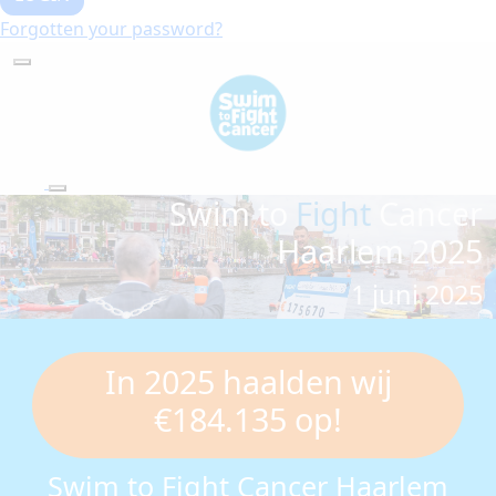
Forgotten your password?
Swim
to
Fight
Cancer
Haarlem 2025
1 juni 2025
In 2025 haalden wij
€184.135 op!
Swim to Fight Cancer Haarlem