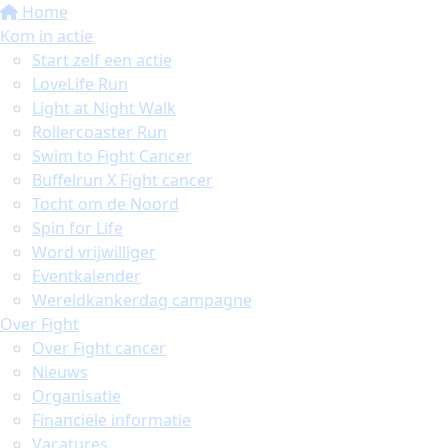
Home
Kom in actie
Start zelf een actie
LoveLife Run
Light at Night Walk
Rollercoaster Run
Swim to Fight Cancer
Buffelrun X Fight cancer
Tocht om de Noord
Spin for Life
Word vrijwilliger
Eventkalender
Wereldkankerdag campagne
Over Fight
Over Fight cancer
Nieuws
Organisatie
Financiële informatie
Vacatures