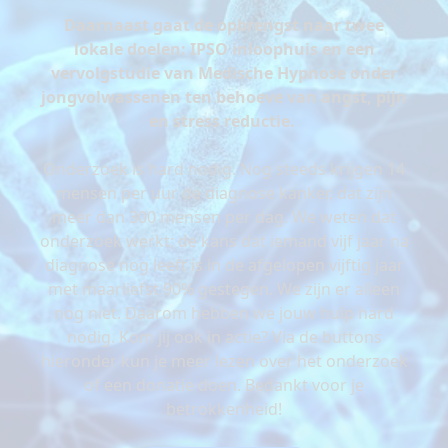
Daarnaast gaat de opbrengst naar twee
lokale doelen: IPSO inloophuis en een
vervolgstudie van Medische Hypnose onder
jongvolwassenen ten behoeve van angst, pijn
en stress reductie.
Onderzoek is hard nodig. Nog steeds krijgen 14
mensen per uur de diagnose kanker, dat zijn
meer dan 300 mensen per dag. We weten dat
onderzoek werkt; de kans dat iemand vijf jaar na
diagnose nog leeft is in de afgelopen vijftig jaar
met maarliefst 90% gestegen. We zijn er alleen
nog niet. Daarom hebben we jouw hulp hard
nodig. Kom jij ook in actie? Via de buttons
hieronder kun je meer lezen over het onderzoek
of een donatie doen. Bedankt voor je
betrokkenheid!