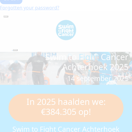
Forgotten your password?
Swim to
Fight
Cancer
Achterhoek 2025
14 september 2025
In 2025 haalden we:
€384.305 op!
Swim to Fight Cancer Achterhoek