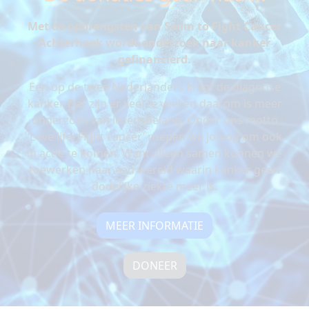
Met de opbrengsten van Swim to Fight Cancer
Achterhoek wordt onderzoek naar kanker
gefinancierd.
Een op de twee Nederlanders krijgt de diagnose
kanker. Dat zijn er veel te veel en daarom is meer
onderzoek van levensbelang. Onder ons motto
‘Love life. Fight cancer’ roepen we jou op om ook
in actie te komen. Want alleen samen kunnen we
toewerken naar een wereld waarin kanker geen
dodelijke ziekte meer is.
MEER INFORMATIE
DONEER