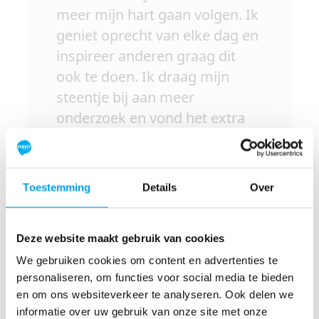
meer mijn hart gaan volgen. Ik
geniet oprecht van elke dag en
inspireer anderen graag dit
ook te doen. Ik draag mijn
steentje bij aan meer
onderzoek en vond het extra
bijzonder om samen met mijn
behandelend arts mee te
doen."
Toestemming
Details
Over
Rosa Kelly - Plezier & relatie
coach
Deze website maakt gebruik van cookies
We gebruiken cookies om content en advertenties te
personaliseren, om functies voor social media te bieden
en om ons websiteverkeer te analyseren. Ook delen we
informatie over uw gebruik van onze site met onze