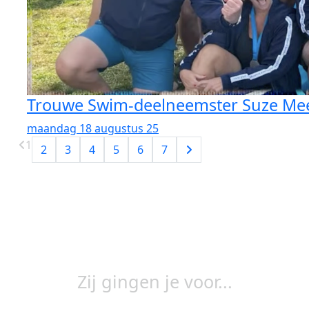
Trouwe Swim-deelneemster Suze Meek
maandag 18 augustus 25
1
2
3
4
5
6
7
Zij gingen je voor...