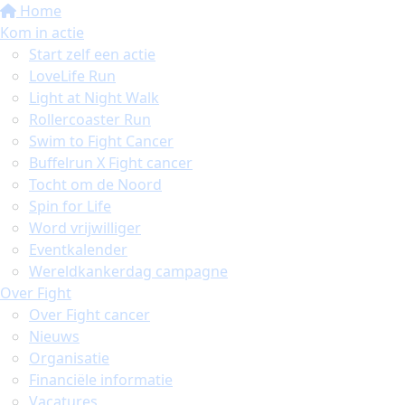
Home
Kom in actie
Start zelf een actie
LoveLife Run
Light at Night Walk
Rollercoaster Run
Swim to Fight Cancer
Buffelrun X Fight cancer
Tocht om de Noord
Spin for Life
Word vrijwilliger
Eventkalender
Wereldkankerdag campagne
Over Fight
Over Fight cancer
Nieuws
Organisatie
Financiële informatie
Vacatures