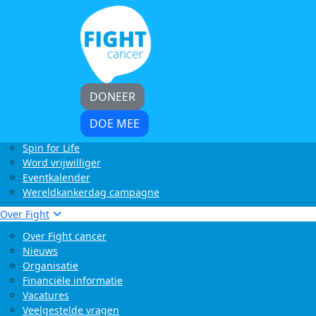
Home
Kom in actie
Start zelf een actie
LoveLife Run
Light at Night Walk
Rollercoaster Run
DONEER
Swim to Fight Cancer
Buffelrun X Fight cancer
DOE MEE
Tocht om de Noord
Spin for Life
Word vrijwilliger
Eventkalender
Wereldkankerdag campagne
Over Fight
Over Fight cancer
Nieuws
Organisatie
Financiële informatie
Vacatures
Veelgestelde vragen