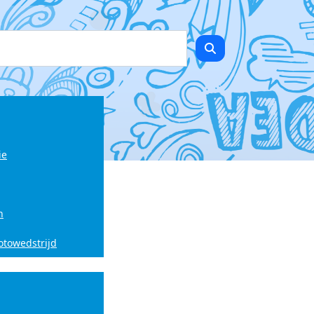
ie
n
fotowedstrijd