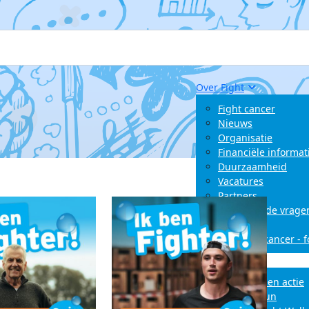
Over Fight
Fight cancer
Nieuws
Organisatie
Financiële informat
Duurzaamheid
Vacatures
Partners
Veelgestelde vrage
Contact
Battle for cancer - 
Kom in actie
Start zelf een actie
LoveLife Run