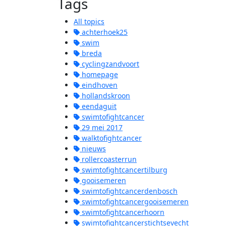
Tags
All topics
achterhoek25
swim
breda
cyclingzandvoort
homepage
eindhoven
hollandskroon
eendaguit
swimtofightcancer
29 mei 2017
walktofightcancer
nieuws
rollercoasterrun
swimtofightcancertilburg
gooisemeren
swimtofightcancerdenbosch
swimtofightcancergooisemeren
swimtofightcancerhoorn
swimtofightcancerstichtsevecht