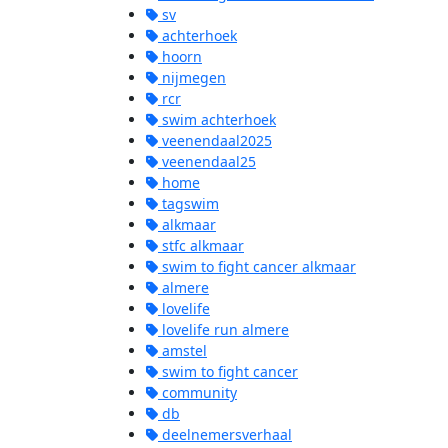
sv
achterhoek
hoorn
nijmegen
rcr
swim achterhoek
veenendaal2025
veenendaal25
home
tagswim
alkmaar
stfc alkmaar
swim to fight cancer alkmaar
almere
lovelife
lovelife run almere
amstel
swim to fight cancer
community
db
deelnemersverhaal