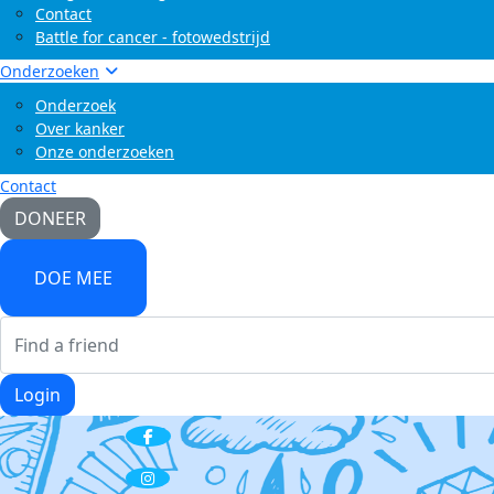
Contact
Battle for cancer - fotowedstrijd
Onderzoeken
Onderzoek
Over kanker
Onze onderzoeken
Contact
DONEER
DOE MEE
Login