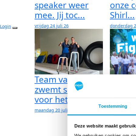
speaker weer
onze 
mee. Jij toc...
Shirl...
vrijdag 24 juli 26
donderdag 23
Login
Team van De Terp
zwemt samen
voor het go...
Famili
Toestemming
zich in
maandag 20 juli 26
Spin...
Deze website maakt gebruik
maandag 20 j
We gebruiken cookies om cont