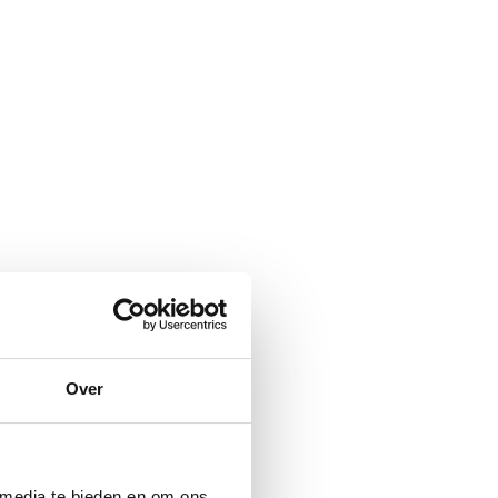
Over
 media te bieden en om ons