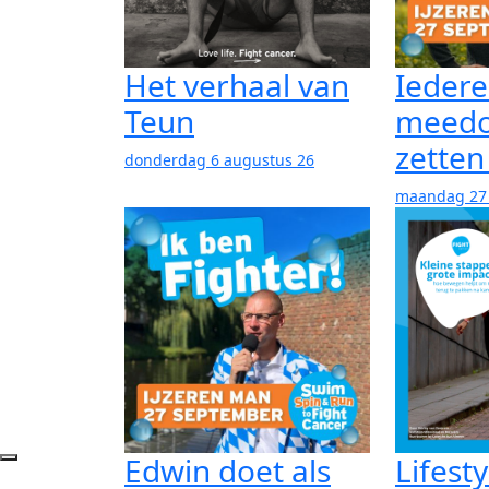
Het verhaal van
Ieder
Teun
meedo
zetten
donderdag 6 augustus 26
maandag 27 j
Edwin doet als
Lifesty