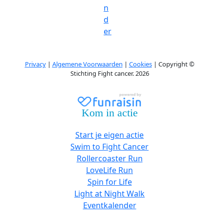
n
d
er
Privacy
|
Algemene Voorwaarden
|
Cookies
| Copyright ©
Stichting Fight cancer. 2026
Kom in actie
Start je eigen actie
Swim to Fight Cancer
Rollercoaster Run
LoveLife Run
Spin for Life
Light at Night Walk
Eventkalender