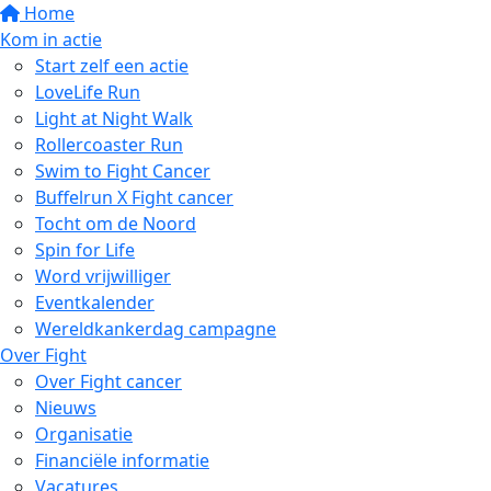
Home
Kom in actie
Start zelf een actie
LoveLife Run
Light at Night Walk
Rollercoaster Run
Swim to Fight Cancer
Buffelrun X Fight cancer
Tocht om de Noord
Spin for Life
Word vrijwilliger
Eventkalender
Wereldkankerdag campagne
Over Fight
Over Fight cancer
Nieuws
Organisatie
Financiële informatie
Vacatures