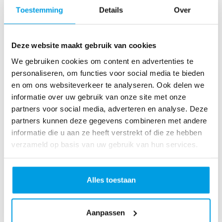
o
Toestemming
Details
Over
as
te
r
Deze website maakt gebruik van cookies
R
u
We gebruiken cookies om content en advertenties te
n
personaliseren, om functies voor social media te bieden
L
en om ons websiteverkeer te analyseren. Ook delen we
o
informatie over uw gebruik van onze site met onze
ve
partners voor social media, adverteren en analyse. Deze
Li
partners kunnen deze gegevens combineren met andere
fe
informatie die u aan ze heeft verstrekt of die ze hebben
R
verzameld op basis van uw gebruik van hun services.
u
n
S
Alles toestaan
pi
n
Aanpassen
fo