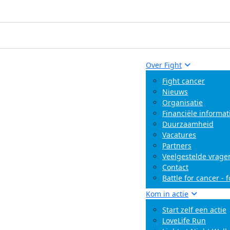
Over Fight
Fight cancer
Nieuws
Organisatie
Financiële informat
Duurzaamheid
Vacatures
Partners
Veelgestelde vrage
Contact
Battle for cancer - 
Kom in actie
Start zelf een actie
LoveLife Run