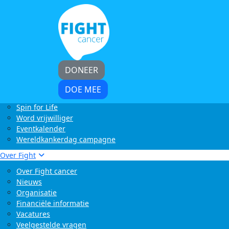
Home
Kom in actie
Start zelf een actie
LoveLife Run
Light at Night Walk
Rollercoaster Run
DONEER
Swim to Fight Cancer
Buffelrun X Fight cancer
DOE MEE
Tocht om de Noord
Spin for Life
Word vrijwilliger
Eventkalender
Wereldkankerdag campagne
Over Fight
Over Fight cancer
Nieuws
Organisatie
Financiële informatie
Vacatures
Veelgestelde vragen