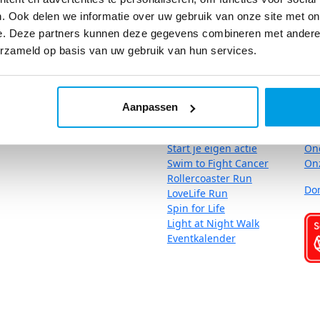
SLAM! 2026
. Ook delen we informatie over uw gebruik van onze site met on
e. Deze partners kunnen deze gegevens combineren met andere i
Raised so far:
erzameld op basis van uw gebruik van hun services.
€22.679
Kom in actie
O
Aanpassen
Start je eigen actie
On
Swim to Fight Cancer
On
Rollercoaster Run
Do
LoveLife Run
Spin for Life
Light at Night Walk
Eventkalender