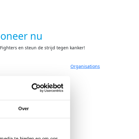
oneer nu
ighters en steun de strijd tegen kanker!
Organisations
Over
 media te bieden en om ons