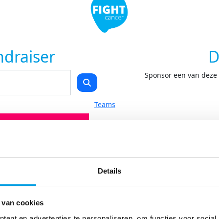
ndraiser
D
Sponsor een van deze F
Teams
Details
 van cookies
ent en advertenties te personaliseren, om functies voor social