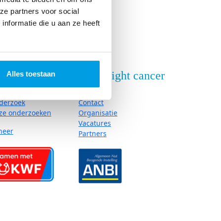
ze partners voor social
nformatie die u aan ze heeft
nderzoek
Over Fight cancer
Alles toestaan
derzoek
Contact
ze onderzoeken
Organisatie
Vacatures
neer
Partners