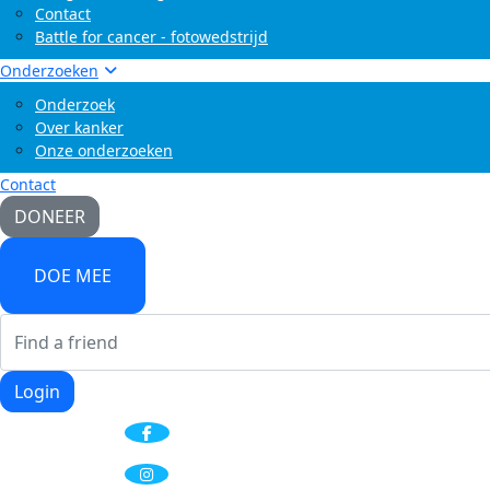
Contact
Battle for cancer - fotowedstrijd
Onderzoeken
Onderzoek
Over kanker
Onze onderzoeken
Contact
DONEER
DOE MEE
Login