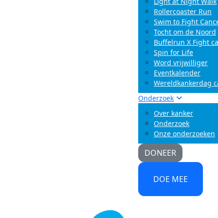
Light at Night Walk
Rollercoaster Run
Swim to Fight Canc
Tocht om de Noord
Buffelrun X Fight c
Spin for Life
Word vrijwilliger
Eventkalender
Wereldkankerdag 
Onderzoek
Over kanker
Onderzoek
Onze onderzoeken
DONEER
DOE MEE