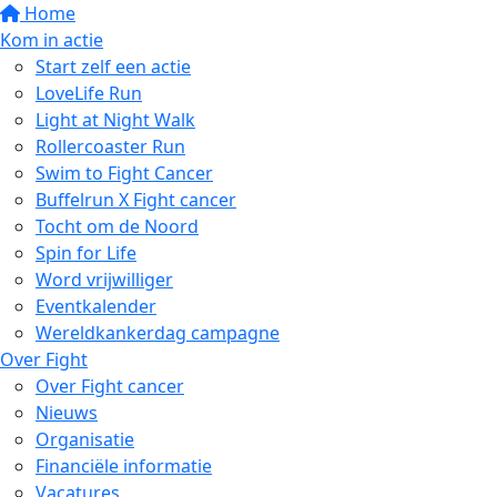
Home
Kom in actie
Start zelf een actie
LoveLife Run
Light at Night Walk
Rollercoaster Run
Swim to Fight Cancer
Buffelrun X Fight cancer
Tocht om de Noord
Spin for Life
Word vrijwilliger
Eventkalender
Wereldkankerdag campagne
Over Fight
Over Fight cancer
Nieuws
Organisatie
Financiële informatie
Vacatures