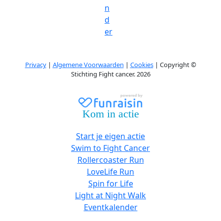
n
d
er
Privacy
|
Algemene Voorwaarden
|
Cookies
| Copyright ©
Stichting Fight cancer. 2026
Kom in actie
Start je eigen actie
Swim to Fight Cancer
Rollercoaster Run
LoveLife Run
Spin for Life
Light at Night Walk
Eventkalender