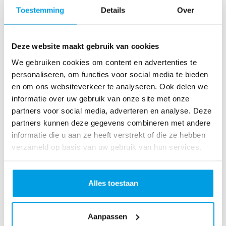
o
Toestemming
Details
Over
as
te
r
Deze website maakt gebruik van cookies
R
u
We gebruiken cookies om content en advertenties te
n
personaliseren, om functies voor social media te bieden
L
en om ons websiteverkeer te analyseren. Ook delen we
o
informatie over uw gebruik van onze site met onze
ve
partners voor social media, adverteren en analyse. Deze
Li
partners kunnen deze gegevens combineren met andere
fe
informatie die u aan ze heeft verstrekt of die ze hebben
R
verzameld op basis van uw gebruik van hun services.
u
n
S
Alles toestaan
pi
n
Aanpassen
fo