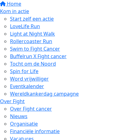
Home
Kom in actie
Start zelf een actie
LoveLife Run
Light at Night Walk
Rollercoaster Run
Swim to Fight Cancer
Buffelrun X Fight cancer
Tocht om de Noord
Spin for Life
Word vrijwilliger
Eventkalender
Wereldkankerdag campagne
Over Fight
Over Fight cancer
Nieuws
Organisatie
Financiële informatie
Vacatures