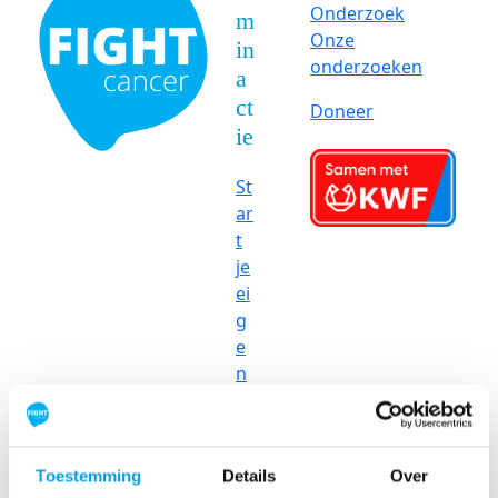
Onderzoek
m
Onze
in
onderzoeken
a
ct
Doneer
ie
St
ar
t
je
ei
g
e
n
ac
ti
e
Toestemming
Details
Over
S