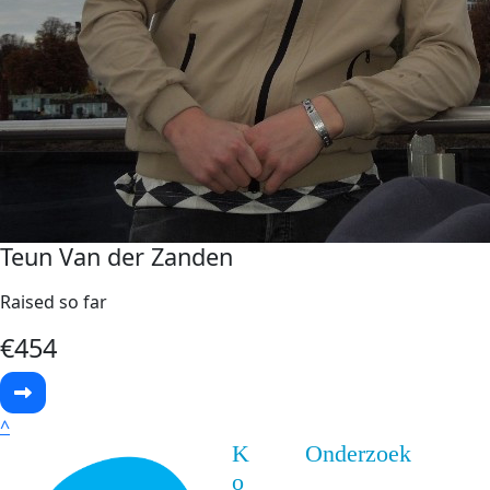
Teun Van der Zanden
Raised so far
€
454
^
K
Onderzoek
o