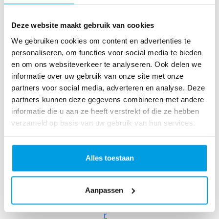
wi
m
Deze website maakt gebruik van cookies
to
Fi
We gebruiken cookies om content en advertenties te
g
personaliseren, om functies voor social media te bieden
ht
en om ons websiteverkeer te analyseren. Ook delen we
C
informatie over uw gebruik van onze site met onze
a
partners voor social media, adverteren en analyse. Deze
n
partners kunnen deze gegevens combineren met andere
ce
informatie die u aan ze heeft verstrekt of die ze hebben
r
verzameld op basis van uw gebruik van hun services.
R
ol
le
Alles toestaan
rc
o
Aanpassen
as
te
r