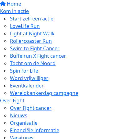
Home
Kom in actie
Start zelf een actie
LoveLife Run
Light at Night Walk
Rollercoaster Run
Swim to Fight Cancer
Buffelrun X Fight cancer
Tocht om de Noord
Spin for Life
Word vrijwilliger
Eventkalender
Wereldkankerdag campagne
Over Fight
Over Fight cancer
Nieuws
Organisatie
Financiële informatie
Vacatures