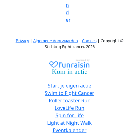
n
d
er
Privacy
|
Algemene Voorwaarden
|
Cookies
| Copyright ©
Stichting Fight cancer. 2026
Kom in actie
Start je eigen actie
Swim to Fight Cancer
Rollercoaster Run
LoveLife Run
Spin for Life
Light at Night Walk
Eventkalender