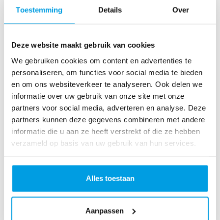
o
Toestemming
Details
Over
as
te
r
Deze website maakt gebruik van cookies
R
u
We gebruiken cookies om content en advertenties te
n
personaliseren, om functies voor social media te bieden
L
en om ons websiteverkeer te analyseren. Ook delen we
o
informatie over uw gebruik van onze site met onze
ve
partners voor social media, adverteren en analyse. Deze
Li
partners kunnen deze gegevens combineren met andere
fe
informatie die u aan ze heeft verstrekt of die ze hebben
R
verzameld op basis van uw gebruik van hun services.
u
n
S
Alles toestaan
pi
n
Aanpassen
fo