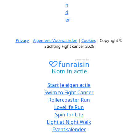
n
d
er
Privacy
|
Algemene Voorwaarden
|
Cookies
| Copyright ©
Stichting Fight cancer. 2026
Kom in actie
Start je eigen actie
Swim to Fight Cancer
Rollercoaster Run
LoveLife Run
Spin for Life
Light at Night Walk
Eventkalender