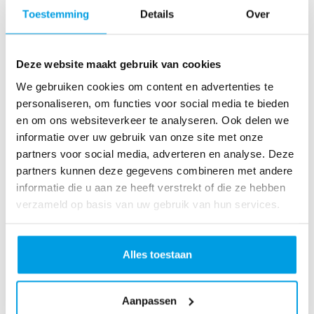
o
Toestemming
Details
Over
as
te
r
Deze website maakt gebruik van cookies
R
u
We gebruiken cookies om content en advertenties te
n
personaliseren, om functies voor social media te bieden
L
en om ons websiteverkeer te analyseren. Ook delen we
o
informatie over uw gebruik van onze site met onze
ve
partners voor social media, adverteren en analyse. Deze
Li
partners kunnen deze gegevens combineren met andere
fe
informatie die u aan ze heeft verstrekt of die ze hebben
R
verzameld op basis van uw gebruik van hun services.
u
n
S
Alles toestaan
pi
n
Aanpassen
fo