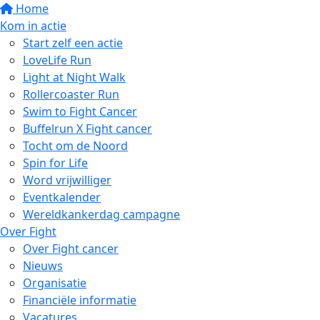
Home
Kom in actie
Start zelf een actie
LoveLife Run
Light at Night Walk
Rollercoaster Run
Swim to Fight Cancer
Buffelrun X Fight cancer
Tocht om de Noord
Spin for Life
Word vrijwilliger
Eventkalender
Wereldkankerdag campagne
Over Fight
Over Fight cancer
Nieuws
Organisatie
Financiële informatie
Vacatures