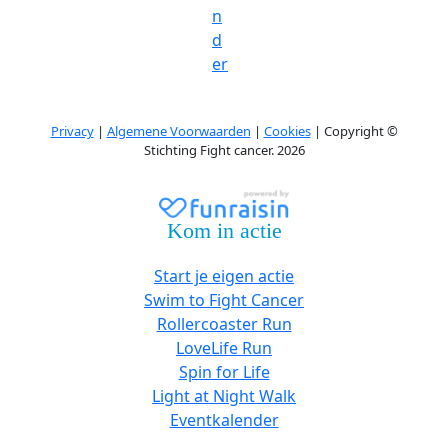
n
d
er
Privacy
|
Algemene Voorwaarden
|
Cookies
| Copyright ©
Stichting Fight cancer. 2026
Kom in actie
Start je eigen actie
Swim to Fight Cancer
Rollercoaster Run
LoveLife Run
Spin for Life
Light at Night Walk
Eventkalender