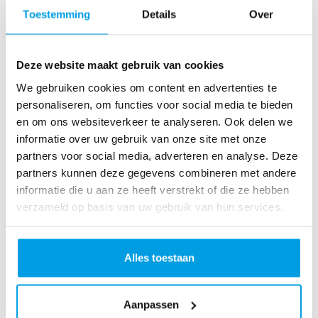
o
Toestemming
Details
Over
as
te
r
Deze website maakt gebruik van cookies
R
u
We gebruiken cookies om content en advertenties te
n
personaliseren, om functies voor social media te bieden
L
en om ons websiteverkeer te analyseren. Ook delen we
o
informatie over uw gebruik van onze site met onze
ve
partners voor social media, adverteren en analyse. Deze
Li
partners kunnen deze gegevens combineren met andere
fe
informatie die u aan ze heeft verstrekt of die ze hebben
R
verzameld op basis van uw gebruik van hun services.
u
n
S
Alles toestaan
pi
n
Aanpassen
fo