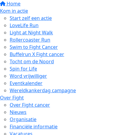
Home
Kom in actie
Start zelf een actie
LoveLife Run
Light at Night Walk
Rollercoaster Run
Swim to Fight Cancer
Buffelrun X Fight cancer
Tocht om de Noord
Spin for Life
Word vrijwilliger
Eventkalender
Wereldkankerdag campagne
Over Fight
Over Fight cancer
Nieuws
Organisatie
Financiële informatie
Vacatures