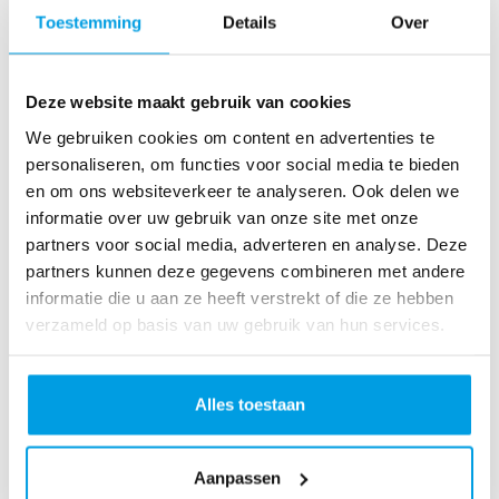
o
Toestemming
Details
Over
as
te
r
Deze website maakt gebruik van cookies
R
u
We gebruiken cookies om content en advertenties te
n
personaliseren, om functies voor social media te bieden
L
en om ons websiteverkeer te analyseren. Ook delen we
o
informatie over uw gebruik van onze site met onze
ve
partners voor social media, adverteren en analyse. Deze
Li
partners kunnen deze gegevens combineren met andere
fe
informatie die u aan ze heeft verstrekt of die ze hebben
R
verzameld op basis van uw gebruik van hun services.
u
n
S
Alles toestaan
pi
n
Aanpassen
fo