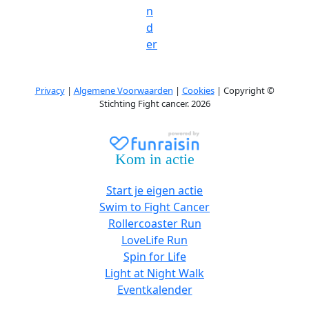
n
d
er
Privacy
|
Algemene Voorwaarden
|
Cookies
| Copyright ©
Stichting Fight cancer. 2026
Kom in actie
Start je eigen actie
Swim to Fight Cancer
Rollercoaster Run
LoveLife Run
Spin for Life
Light at Night Walk
Eventkalender