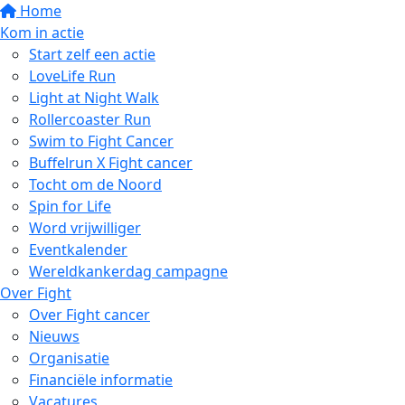
Home
Kom in actie
Start zelf een actie
LoveLife Run
Light at Night Walk
Rollercoaster Run
Swim to Fight Cancer
Buffelrun X Fight cancer
Tocht om de Noord
Spin for Life
Word vrijwilliger
Eventkalender
Wereldkankerdag campagne
Over Fight
Over Fight cancer
Nieuws
Organisatie
Financiële informatie
Vacatures