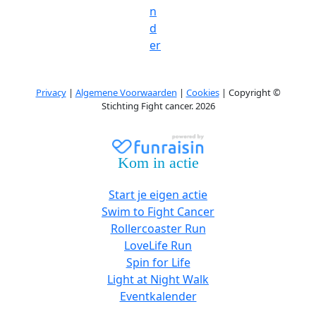
n
d
er
Privacy
|
Algemene Voorwaarden
|
Cookies
| Copyright ©
Stichting Fight cancer. 2026
Kom in actie
Start je eigen actie
Swim to Fight Cancer
Rollercoaster Run
LoveLife Run
Spin for Life
Light at Night Walk
Eventkalender