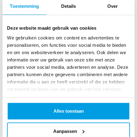
o
Toestemming
Details
Over
as
te
r
Deze website maakt gebruik van cookies
R
u
We gebruiken cookies om content en advertenties te
n
personaliseren, om functies voor social media te bieden
L
en om ons websiteverkeer te analyseren. Ook delen we
o
informatie over uw gebruik van onze site met onze
ve
partners voor social media, adverteren en analyse. Deze
Li
partners kunnen deze gegevens combineren met andere
fe
informatie die u aan ze heeft verstrekt of die ze hebben
R
verzameld op basis van uw gebruik van hun services.
u
n
S
Alles toestaan
pi
n
Aanpassen
fo