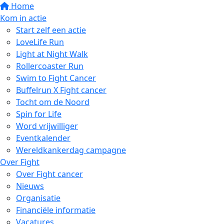
Home
Kom in actie
Start zelf een actie
LoveLife Run
Light at Night Walk
Rollercoaster Run
Swim to Fight Cancer
Buffelrun X Fight cancer
Tocht om de Noord
Spin for Life
Word vrijwilliger
Eventkalender
Wereldkankerdag campagne
Over Fight
Over Fight cancer
Nieuws
Organisatie
Financiële informatie
Vacatures