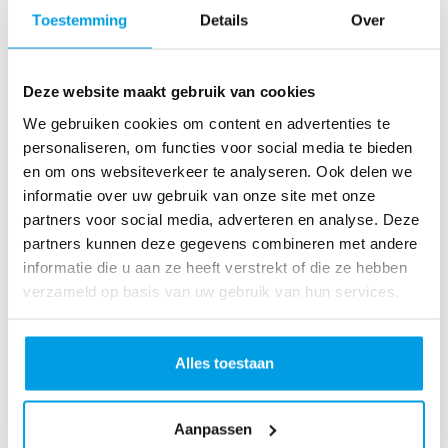
o
Toestemming
Details
Over
as
te
r
Deze website maakt gebruik van cookies
R
u
We gebruiken cookies om content en advertenties te
n
personaliseren, om functies voor social media te bieden
L
en om ons websiteverkeer te analyseren. Ook delen we
o
informatie over uw gebruik van onze site met onze
ve
partners voor social media, adverteren en analyse. Deze
Li
partners kunnen deze gegevens combineren met andere
fe
informatie die u aan ze heeft verstrekt of die ze hebben
R
verzameld op basis van uw gebruik van hun services.
u
n
S
Alles toestaan
pi
n
Aanpassen
fo