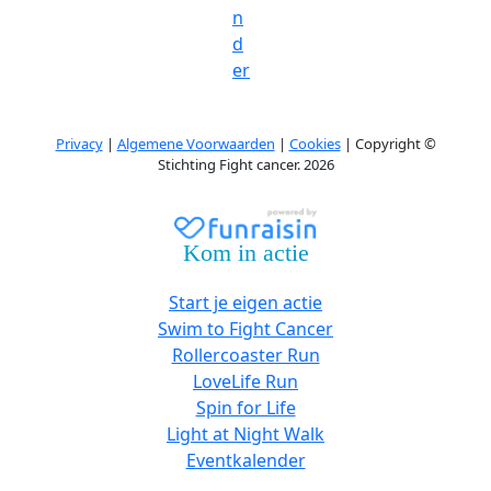
n
d
er
Privacy
|
Algemene Voorwaarden
|
Cookies
| Copyright ©
Stichting Fight cancer. 2026
Kom in actie
Start je eigen actie
Swim to Fight Cancer
Rollercoaster Run
LoveLife Run
Spin for Life
Light at Night Walk
Eventkalender