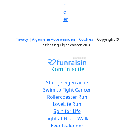
n
d
er
Privacy
|
Algemene Voorwaarden
|
Cookies
| Copyright ©
Stichting Fight cancer. 2026
Kom in actie
Start je eigen actie
Swim to Fight Cancer
Rollercoaster Run
LoveLife Run
Spin for Life
Light at Night Walk
Eventkalender