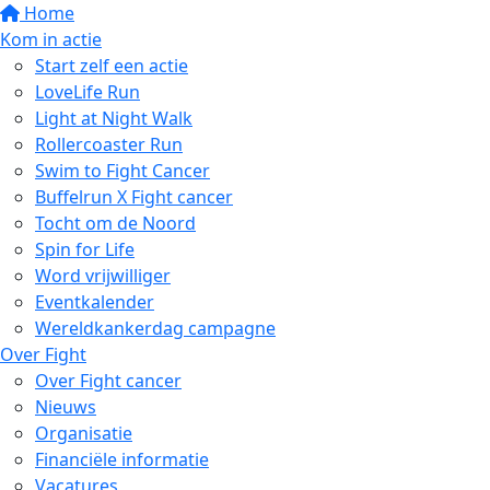
Home
Kom in actie
Start zelf een actie
LoveLife Run
Light at Night Walk
Rollercoaster Run
Swim to Fight Cancer
Buffelrun X Fight cancer
Tocht om de Noord
Spin for Life
Word vrijwilliger
Eventkalender
Wereldkankerdag campagne
Over Fight
Over Fight cancer
Nieuws
Organisatie
Financiële informatie
Vacatures