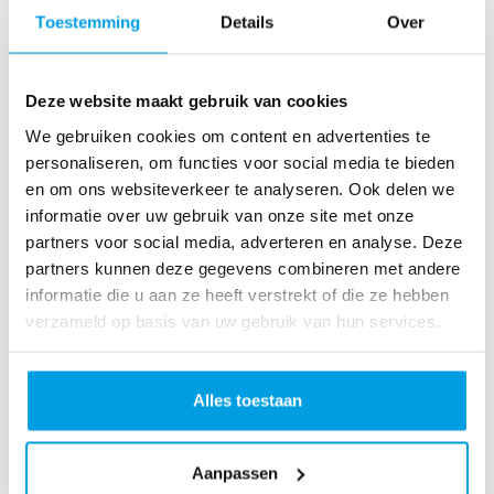
o
Toestemming
Details
Over
as
te
r
Deze website maakt gebruik van cookies
R
u
We gebruiken cookies om content en advertenties te
n
personaliseren, om functies voor social media te bieden
L
en om ons websiteverkeer te analyseren. Ook delen we
o
informatie over uw gebruik van onze site met onze
ve
partners voor social media, adverteren en analyse. Deze
Li
partners kunnen deze gegevens combineren met andere
fe
informatie die u aan ze heeft verstrekt of die ze hebben
R
verzameld op basis van uw gebruik van hun services.
u
n
S
Alles toestaan
pi
n
Aanpassen
fo