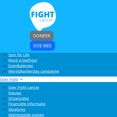
Home
Kom in actie
Start zelf een actie
LoveLife Run
Light at Night Walk
Rollercoaster Run
DONEER
Swim to Fight Cancer
Buffelrun X Fight cancer
DOE MEE
Tocht om de Noord
Spin for Life
Word vrijwilliger
Eventkalender
Wereldkankerdag campagne
Over Fight
Over Fight cancer
Nieuws
Organisatie
Financiële informatie
Vacatures
Veelgestelde vragen