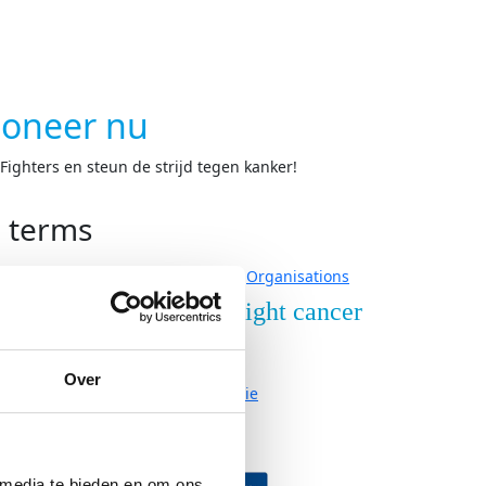
oneer nu
ighters en steun de strijd tegen kanker!
h terms
Organisations
nderzoek
Over Fight cancer
derzoek
Contact
Over
ze onderzoeken
Organisatie
Vacatures
neer
Partners
 media te bieden en om ons