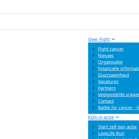
Over Fight
Fight cancer
Nieuws
Organisatie
Financiële informat
Duurzaamheid
Vacatures
Partners
Veelgestelde vrage
Contact
Battle for cancer - 
Kom in actie
Start zelf een actie
LoveLife Run