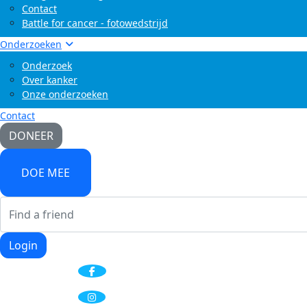
Contact
Battle for cancer - fotowedstrijd
Onderzoeken
Onderzoek
Over kanker
Onze onderzoeken
Contact
DONEER
DOE MEE
Login