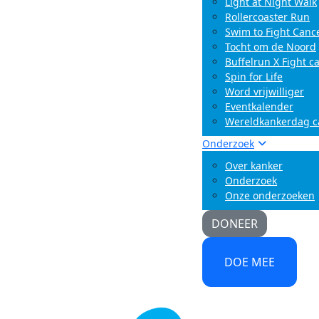
Light at Night Walk
Rollercoaster Run
Swim to Fight Canc
Tocht om de Noord
Buffelrun X Fight c
Spin for Life
Word vrijwilliger
Eventkalender
Wereldkankerdag 
Onderzoek
Over kanker
Onderzoek
Onze onderzoeken
DONEER
DOE MEE