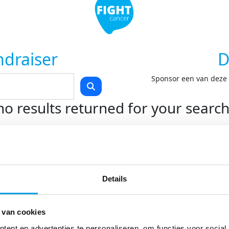
ndraiser
D
Sponsor een van deze F
no results returned for your searc
Teams
Kom in actie
O
Start je eigen actie
On
Details
Swim to Fight Cancer
On
Rollercoaster Run
Do
LoveLife Run
 van cookies
Spin for Life
Light at Night Walk
ent en advertenties te personaliseren, om functies voor social