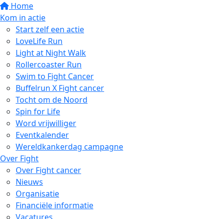
Home
Kom in actie
Start zelf een actie
LoveLife Run
Light at Night Walk
Rollercoaster Run
Swim to Fight Cancer
Buffelrun X Fight cancer
Tocht om de Noord
Spin for Life
Word vrijwilliger
Eventkalender
Wereldkankerdag campagne
Over Fight
Over Fight cancer
Nieuws
Organisatie
Financiële informatie
Vacatures