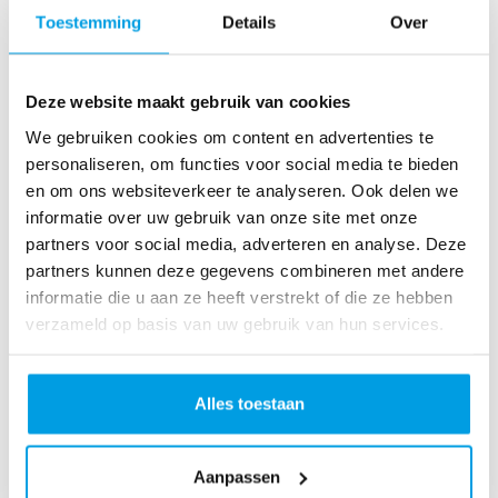
o
Toestemming
Details
Over
as
te
r
Deze website maakt gebruik van cookies
R
u
We gebruiken cookies om content en advertenties te
n
personaliseren, om functies voor social media te bieden
L
en om ons websiteverkeer te analyseren. Ook delen we
o
informatie over uw gebruik van onze site met onze
ve
partners voor social media, adverteren en analyse. Deze
Li
partners kunnen deze gegevens combineren met andere
fe
informatie die u aan ze heeft verstrekt of die ze hebben
R
verzameld op basis van uw gebruik van hun services.
u
n
S
Alles toestaan
pi
n
Aanpassen
fo