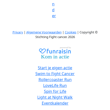
n
d
er
Privacy
|
Algemene Voorwaarden
|
Cookies
| Copyright ©
Stichting Fight cancer. 2026
Kom in actie
Start je eigen actie
Swim to Fight Cancer
Rollercoaster Run
LoveLife Run
Spin for Life
Light at Night Walk
Eventkalender