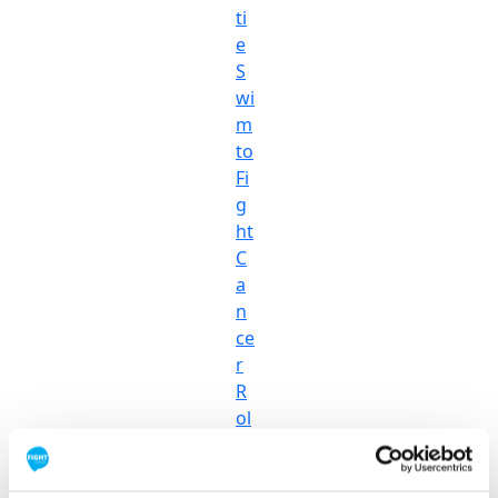
ti
e
S
wi
m
to
Fi
g
ht
C
a
n
ce
r
R
ol
le
rc