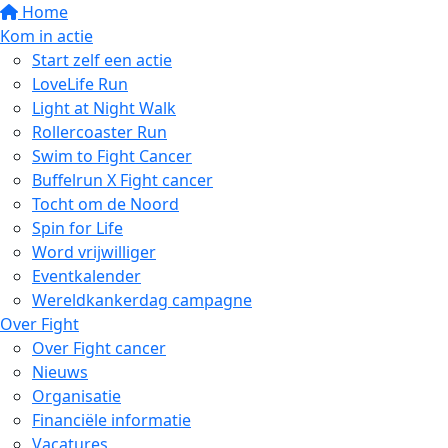
Home
Kom in actie
Start zelf een actie
LoveLife Run
Light at Night Walk
Rollercoaster Run
Swim to Fight Cancer
Buffelrun X Fight cancer
Tocht om de Noord
Spin for Life
Word vrijwilliger
Eventkalender
Wereldkankerdag campagne
Over Fight
Over Fight cancer
Nieuws
Organisatie
Financiële informatie
Vacatures