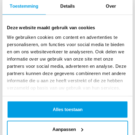
o
Toestemming
Details
Over
as
te
r
Deze website maakt gebruik van cookies
R
u
We gebruiken cookies om content en advertenties te
n
personaliseren, om functies voor social media te bieden
L
en om ons websiteverkeer te analyseren. Ook delen we
o
informatie over uw gebruik van onze site met onze
ve
partners voor social media, adverteren en analyse. Deze
Li
partners kunnen deze gegevens combineren met andere
fe
informatie die u aan ze heeft verstrekt of die ze hebben
R
verzameld op basis van uw gebruik van hun services.
u
n
S
Alles toestaan
pi
n
Aanpassen
fo