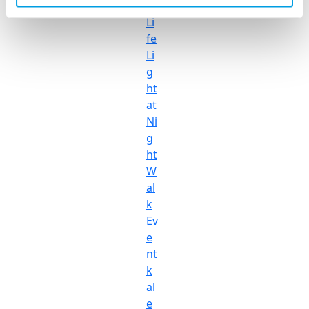
r
Li
fe
Li
g
ht
at
Ni
g
ht
W
al
k
Ev
e
nt
k
al
e