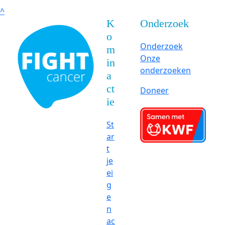
^
K
Onderzoek
o
Onderzoek
m
Onze
in
onderzoeken
a
ct
Doneer
ie
St
ar
t
je
ei
g
e
n
ac