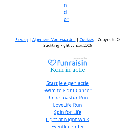
n
d
er
Privacy
|
Algemene Voorwaarden
|
Cookies
| Copyright ©
Stichting Fight cancer. 2026
Kom in actie
Start je eigen actie
Swim to Fight Cancer
Rollercoaster Run
LoveLife Run
Spin for Life
Light at Night Walk
Eventkalender