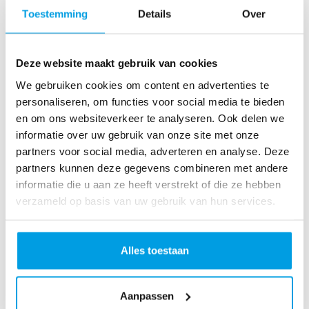
o
Toestemming
Details
Over
as
te
r
Deze website maakt gebruik van cookies
R
u
We gebruiken cookies om content en advertenties te
n
personaliseren, om functies voor social media te bieden
L
en om ons websiteverkeer te analyseren. Ook delen we
o
informatie over uw gebruik van onze site met onze
ve
partners voor social media, adverteren en analyse. Deze
Li
partners kunnen deze gegevens combineren met andere
fe
informatie die u aan ze heeft verstrekt of die ze hebben
R
verzameld op basis van uw gebruik van hun services.
u
n
S
Alles toestaan
pi
n
Aanpassen
fo