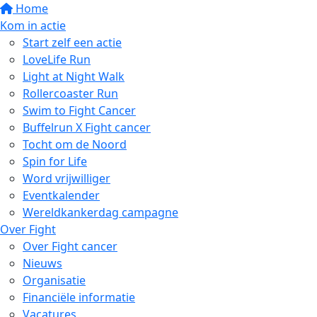
Home
Kom in actie
Start zelf een actie
LoveLife Run
Light at Night Walk
Rollercoaster Run
Swim to Fight Cancer
Buffelrun X Fight cancer
Tocht om de Noord
Spin for Life
Word vrijwilliger
Eventkalender
Wereldkankerdag campagne
Over Fight
Over Fight cancer
Nieuws
Organisatie
Financiële informatie
Vacatures