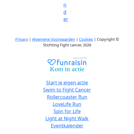
n
d
er
Privacy
|
Algemene Voorwaarden
|
Cookies
| Copyright ©
Stichting Fight cancer. 2026
Kom in actie
Start je eigen actie
Swim to Fight Cancer
Rollercoaster Run
LoveLife Run
Spin for Life
Light at Night Walk
Eventkalender