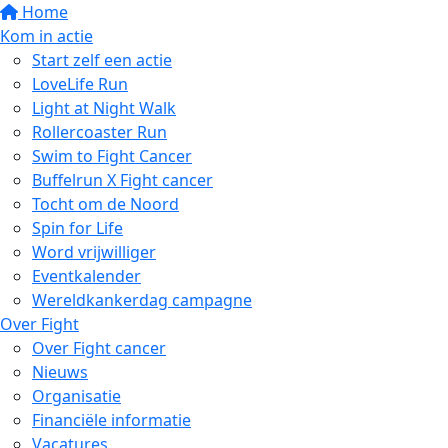
Home
Kom in actie
Start zelf een actie
LoveLife Run
Light at Night Walk
Rollercoaster Run
Swim to Fight Cancer
Buffelrun X Fight cancer
Tocht om de Noord
Spin for Life
Word vrijwilliger
Eventkalender
Wereldkankerdag campagne
Over Fight
Over Fight cancer
Nieuws
Organisatie
Financiële informatie
Vacatures