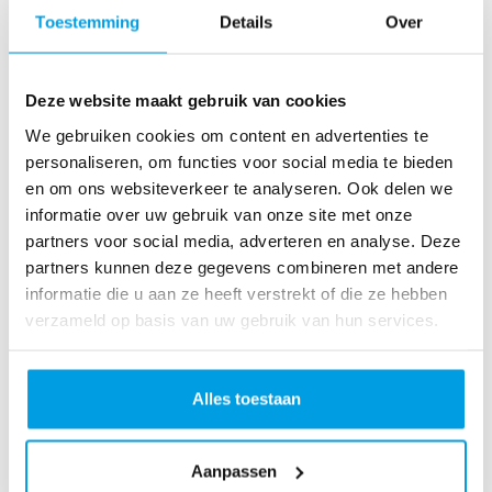
o
Toestemming
Details
Over
as
te
r
Deze website maakt gebruik van cookies
R
u
We gebruiken cookies om content en advertenties te
n
personaliseren, om functies voor social media te bieden
L
en om ons websiteverkeer te analyseren. Ook delen we
o
informatie over uw gebruik van onze site met onze
ve
partners voor social media, adverteren en analyse. Deze
Li
partners kunnen deze gegevens combineren met andere
fe
informatie die u aan ze heeft verstrekt of die ze hebben
R
verzameld op basis van uw gebruik van hun services.
u
n
S
Alles toestaan
pi
n
Aanpassen
fo