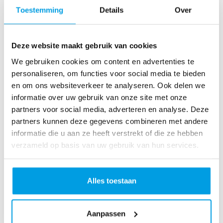
o
Toestemming
Details
Over
as
te
r
Deze website maakt gebruik van cookies
R
u
We gebruiken cookies om content en advertenties te
n
personaliseren, om functies voor social media te bieden
L
en om ons websiteverkeer te analyseren. Ook delen we
o
informatie over uw gebruik van onze site met onze
ve
partners voor social media, adverteren en analyse. Deze
Li
partners kunnen deze gegevens combineren met andere
fe
informatie die u aan ze heeft verstrekt of die ze hebben
R
verzameld op basis van uw gebruik van hun services.
u
n
S
Alles toestaan
pi
n
Aanpassen
fo