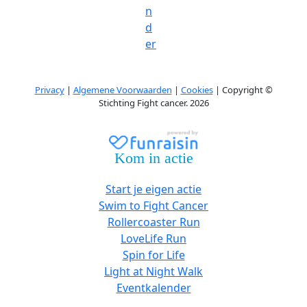
n
d
er
Privacy
|
Algemene Voorwaarden
|
Cookies
| Copyright ©
Stichting Fight cancer. 2026
Kom in actie
Start je eigen actie
Swim to Fight Cancer
Rollercoaster Run
LoveLife Run
Spin for Life
Light at Night Walk
Eventkalender