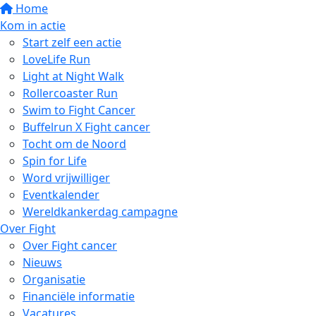
Home
Kom in actie
Start zelf een actie
LoveLife Run
Light at Night Walk
Rollercoaster Run
Swim to Fight Cancer
Buffelrun X Fight cancer
Tocht om de Noord
Spin for Life
Word vrijwilliger
Eventkalender
Wereldkankerdag campagne
Over Fight
Over Fight cancer
Nieuws
Organisatie
Financiële informatie
Vacatures