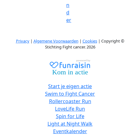
n
d
er
Privacy
|
Algemene Voorwaarden
|
Cookies
| Copyright ©
Stichting Fight cancer. 2026
Kom in actie
Start je eigen actie
Swim to Fight Cancer
Rollercoaster Run
LoveLife Run
Spin for Life
Light at Night Walk
Eventkalender