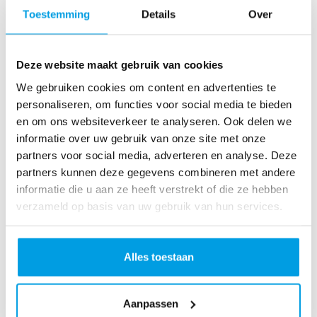
o
Toestemming
Details
Over
as
te
r
Deze website maakt gebruik van cookies
R
u
We gebruiken cookies om content en advertenties te
n
personaliseren, om functies voor social media te bieden
L
en om ons websiteverkeer te analyseren. Ook delen we
o
informatie over uw gebruik van onze site met onze
ve
partners voor social media, adverteren en analyse. Deze
Li
partners kunnen deze gegevens combineren met andere
fe
informatie die u aan ze heeft verstrekt of die ze hebben
R
verzameld op basis van uw gebruik van hun services.
u
n
S
Alles toestaan
pi
n
Aanpassen
fo