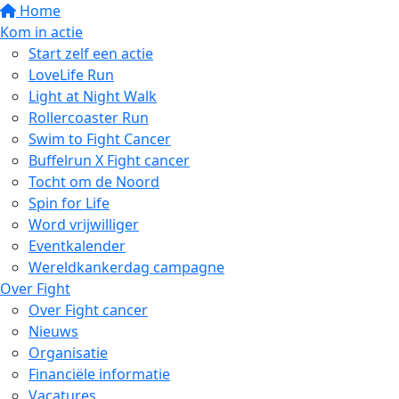
Home
Kom in actie
Start zelf een actie
LoveLife Run
Light at Night Walk
Rollercoaster Run
Swim to Fight Cancer
Buffelrun X Fight cancer
Tocht om de Noord
Spin for Life
Word vrijwilliger
Eventkalender
Wereldkankerdag campagne
Over Fight
Over Fight cancer
Nieuws
Organisatie
Financiële informatie
Vacatures