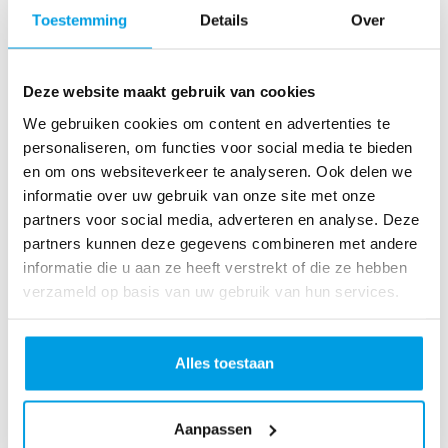
o
Toestemming
Details
Over
as
te
r
Deze website maakt gebruik van cookies
R
u
We gebruiken cookies om content en advertenties te
n
personaliseren, om functies voor social media te bieden
L
en om ons websiteverkeer te analyseren. Ook delen we
o
informatie over uw gebruik van onze site met onze
ve
partners voor social media, adverteren en analyse. Deze
Li
partners kunnen deze gegevens combineren met andere
fe
informatie die u aan ze heeft verstrekt of die ze hebben
R
verzameld op basis van uw gebruik van hun services.
u
n
S
Alles toestaan
pi
n
Aanpassen
fo