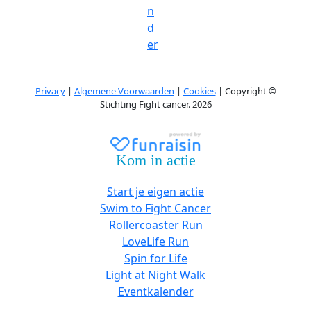
n
d
er
Privacy
|
Algemene Voorwaarden
|
Cookies
| Copyright ©
Stichting Fight cancer. 2026
Kom in actie
Start je eigen actie
Swim to Fight Cancer
Rollercoaster Run
LoveLife Run
Spin for Life
Light at Night Walk
Eventkalender