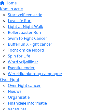
Home
Kom in actie
Start zelf een actie
LoveLife Run
Light at Night Walk
Rollercoaster Run
Swim to Fight Cancer
Buffelrun X Fight cancer
Tocht om de Noord
Spin for Life
Word vrijwilliger
Eventkalender
Wereldkankerdag campagne
Over Fight
Over Fight cancer
Nieuws
Organisatie
Financiële informatie
Vacatures